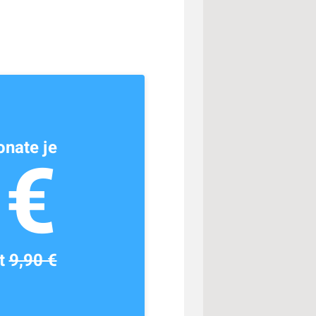
nate je
1€
tt
9,90 €