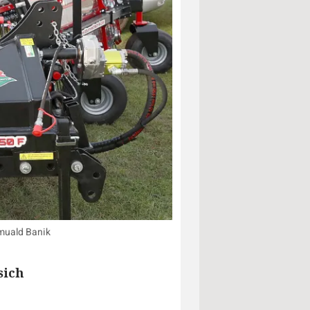
omuald Banik
sich