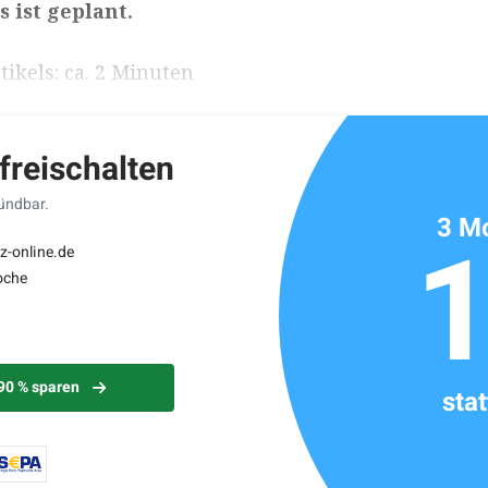
 ist geplant.
ikels: ca. 2 Minuten
 freischalten
kündbar.
3 Mo
z-online.de
oche
 90 % sparen
sta