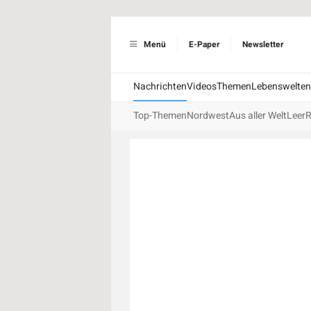
Menü
E-Paper
Newsletter
Nachrichten
Videos
Themen
Lebenswelten
Top-Themen
Nordwest
Aus aller Welt
Leer
R