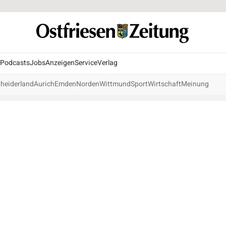
Podcasts
Jobs
Anzeigen
Service
Verlag
heiderland
Aurich
Emden
Norden
Wittmund
Sport
Wirtschaft
Meinung