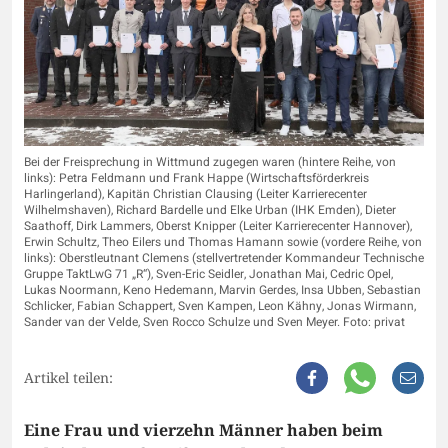
Bei der Freisprechung in Wittmund zugegen waren (hintere Reihe, von
links): Petra Feldmann und Frank Happe (Wirtschaftsförderkreis
Harlingerland), Kapitän Christian Clausing (Leiter Karrierecenter
Wilhelmshaven), Richard Bardelle und Elke Urban (IHK Emden), Dieter
Saathoff, Dirk Lammers, Oberst Knipper (Leiter Karrierecenter Hannover),
Erwin Schultz, Theo Eilers und Thomas Hamann sowie (vordere Reihe, von
links): Oberstleutnant Clemens (stellvertretender Kommandeur Technische
Gruppe TaktLwG 71 „R“), Sven-Eric Seidler, Jonathan Mai, Cedric Opel,
Lukas Noormann, Keno Hedemann, Marvin Gerdes, Insa Ubben, Sebastian
Schlicker, Fabian Schappert, Sven Kampen, Leon Kähny, Jonas Wirmann,
Sander van der Velde, Sven Rocco Schulze und Sven Meyer. Foto: privat
Artikel teilen:
Eine Frau und vierzehn Männer haben beim