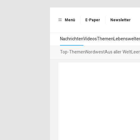
Menü
E-Paper
Newsletter
Nachrichten
Videos
Themen
Lebenswelte
Top-Themen
Nordwest
Aus aller Welt
Leer