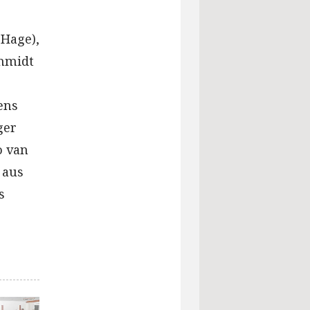
 Hage),
chmidt
ens
ger
o van
 aus
s