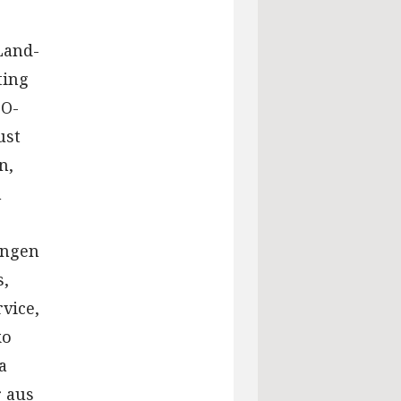
Land-
ting
BO-
ust
n,
n
ingen
s,
vice,
ko
a
 aus