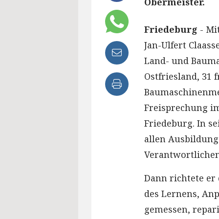
Obermeister.
Friedeburg
- Mi
Jan-Ulfert Claas
Land- und Bauma
Ostfriesland, 31
Baumaschinenmec
Freisprechung im
Friedeburg. In s
allen Ausbildun
Verantwortlichen
Dann richtete er
des Lernens, Anp
gemessen, repar