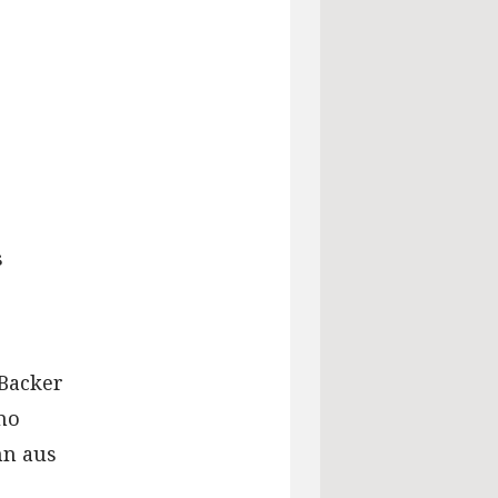
s
Backer
mo
nn aus