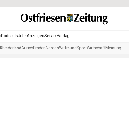
n
Podcasts
Jobs
Anzeigen
Service
Verlag
Rheiderland
Aurich
Emden
Norden
Wittmund
Sport
Wirtschaft
Meinung