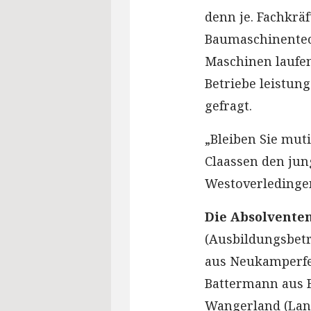
denn je. Fachkräf
Baumaschinentech
Maschinen laufen
Betriebe leistung
gefragt.
„Bleiben Sie muti
Claassen den ju
Westoverledingen
Die Absolvente
(Ausbildungsbetr
aus Neukamperfe
Battermann aus 
Wangerland (Lank