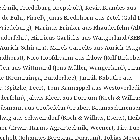
hnik, Friedeburg-Reepsholt), Kevin Brandes aus
de Buhr, Firrel), Jonas Bredehorn aus Zetel (Gahl 
Friedeburg), Marinus Brinker aus Rhauderfehn (Al
uderfehn), Hinricus Garlichs aus Wangerland (RE
Aurich-Schirum), Marek Garrelts aus Aurich (Aug
ndhorst), Nico Hoofdmann aus Ihlow (Rolf Birkobe
nßen aus Wittmund (Jens Müller, Wangerland), Fin
de (Kromminga, Bunderhee), Jannik Kabutke aus
 (Spitzke, Leer), Tom Kannappel aus Westoverled
derfehn), Jahvis Kleen aus Dornum (Koch & Willm
Krüsmann aus Großefehn (Gruben Baumaschinenser
udwig aus Schweindorf (Koch & Willms, Esens), Hei
ner (Erwin Harms Agrartechnik, Weener), Tim Luc
erholt (Johannes Bergsma, Dornum), Tobias Meyer