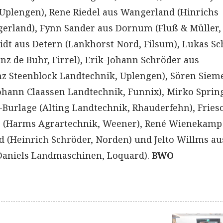
Uplengen), Rene Riedel aus Wangerland (Hinrichs
erland), Fynn Sander aus Dornum (Fluß & Müller,
dt aus Detern (Lankhorst Nord, Filsum), Lukas S
nz de Buhr, Firrel), Erik-Johann Schröder aus
nz Steenblock Landtechnik, Uplengen), Sören Siem
hann Claassen Landtechnik, Funnix), Mirko Sprin
Burlage (Alting Landtechnik, Rhauderfehn), Fries
 (Harms Agrartechnik, Weener), René Wienekamp
(Heinrich Schröder, Norden) und Jelto Willms au
Daniels Landmaschinen, Loquard).
BWO