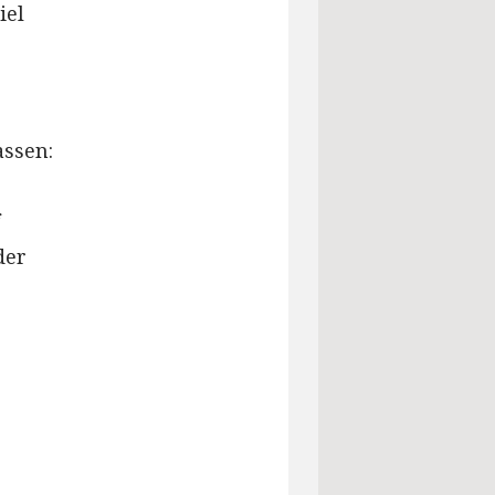
iel
assen:
der