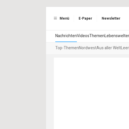
Menü
E-Paper
Newsletter
Nachrichten
Videos
Themen
Lebenswelte
Top-Themen
Nordwest
Aus aller Welt
Leer