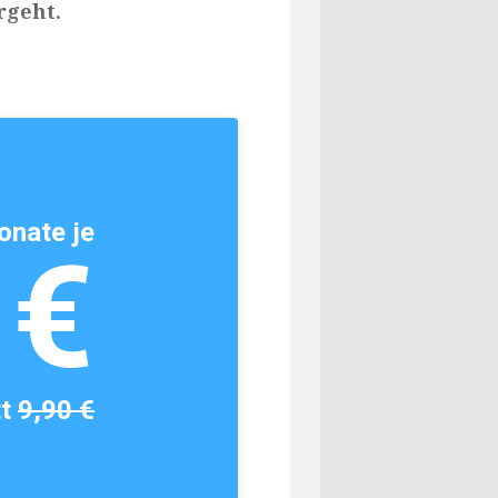
rgeht.
onate je
1€
tt
9,90 €