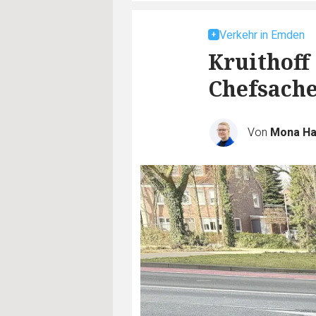
Verkehr in Emden
Kruithoff
Chefsach
Von
Mona H