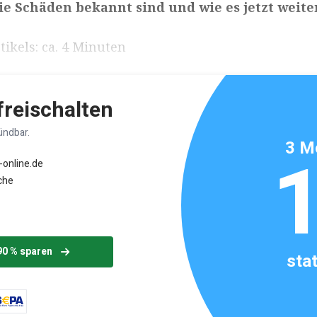
die Schäden bekannt sind und wie es jetzt weite
ikels: ca. 4 Minuten
 freischalten
ündbar.
3 M
-online.de
che
90 % sparen
sta