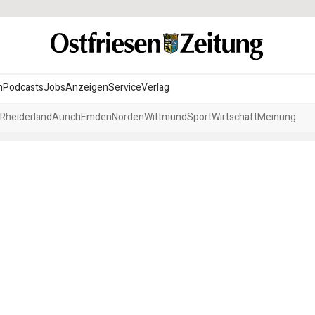
n
Podcasts
Jobs
Anzeigen
Service
Verlag
Rheiderland
Aurich
Emden
Norden
Wittmund
Sport
Wirtschaft
Meinung