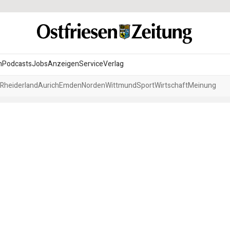
n
Podcasts
Jobs
Anzeigen
Service
Verlag
Rheiderland
Aurich
Emden
Norden
Wittmund
Sport
Wirtschaft
Meinung