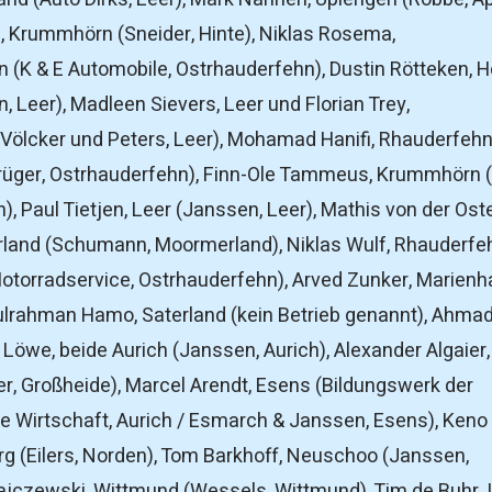
 Krummhörn (Sneider, Hinte), Niklas Rosema,
 (K & E Automobile, Ostrhauderfehn), Dustin Rötteken, H
 Leer), Madleen Sievers, Leer und Florian Trey,
Völcker und Peters, Leer), Mohamad Hanifi, Rhauderfeh
üger, Ostrhauderfehn), Finn-Ole Tammeus, Krummhörn 
, Paul Tietjen, Leer (Janssen, Leer), Mathis von der Ost
land (Schumann, Moormerland), Niklas Wulf, Rhauderfe
otorradservice, Ostrhauderfehn), Arved Zunker, Marienh
bdulrahman Hamo, Saterland (kein Betrieb genannt), Ahma
Löwe, beide Aurich (Janssen, Aurich), Alexander Algaier,
r, Großheide), Marcel Arendt, Esens (Bildungswerk der
 Wirtschaft, Aurich / Esmarch & Janssen, Esens), Keno
rg (Eilers, Norden), Tom Barkhoff, Neuschoo (Janssen,
ajczewski, Wittmund (Wessels, Wittmund), Tim de Buhr, 