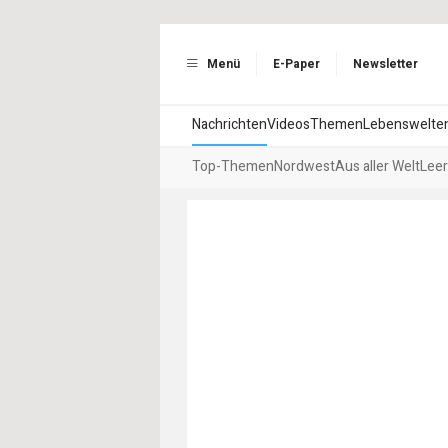
Menü
E-Paper
Newsletter
Nachrichten
Videos
Themen
Lebenswelte
Top-Themen
Nordwest
Aus aller Welt
Leer