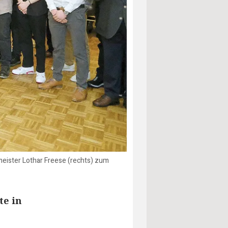
rmeister Lothar Freese (rechts) zum
te in