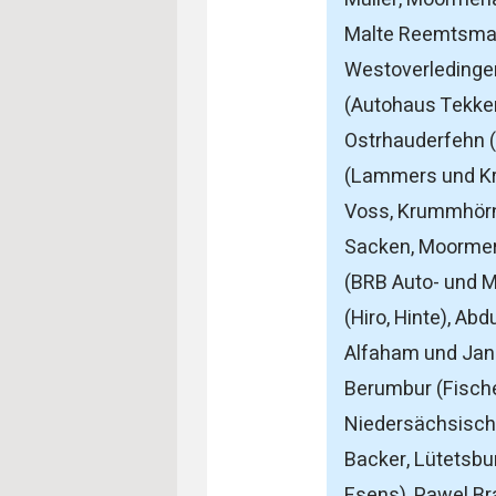
Malte Reemtsma,
Westoverledingen
(Autohaus Tekken,
Ostrhauderfehn (
(Lammers und Kr
Voss, Krummhörn)
Sacken, Moormer
(BRB Auto- und M
(Hiro, Hinte), A
Alfaham und Jan 
Berumbur (Fische
Niedersächsische
Backer, Lütetsbu
Esens), Pawel Br