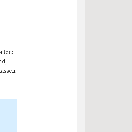
rten:
nd,
lassen