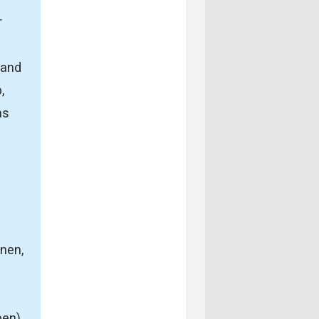
r
land
,
as
enen,
en),