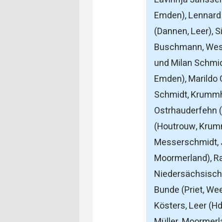
Emden), Lennard 
(Dannen, Leer), 
Buschmann, West
und Milan Schmid
Emden), Marildo 
Schmidt, Krummhö
Ostrhauderfehn 
(Houtrouw, Krum
Messerschmidt, J
Moormerland), Ra
Niedersächsische
Bunde (Priet, Wee
Kösters, Leer (H
Müller, Moormerl