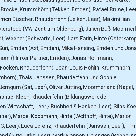
Brocke, Krummhörn (Tekken, Emden), Rafael Brune, Lee
Simon Büscher, Rhauderfehn (Jelken, Leer), Maximillian
erstede (VW-Zentrum Oldenburg), Julien Buß, Moormer
t, Weener (Schwarte, Leer), Lars Farin, Hinte (Osterkamp
Guri, Emden (Axt, Emden), Mika Hansing, Emden und Jon
rn (Flinker Partner, Emden), Jonas Hoffmann,
(Focken, Rhauderfehn), Jean-Louis Hohlin, Krummhörn
mhörn), Thais Janssen, Rhauderfehn und Sophie
emgum (Sat, Leer), Oliver Jütting, Moormerland (Nagel,
phael Kleen, Rhauderfehn (Bildungswerk der
n Wirtschaft, Leer / Buchheit & Hanken, Leer), Silas Ko
ner), Marcel Koopmann, Hinte (Wolthoff, Hinte), Marlon
dG, Leer), Luca Lorenz, Rhauderfehn (Janssen, Leer), Tim
and (Auto Dirks, Leer), Mark Nannen, Uplengen (Robbe, Ap