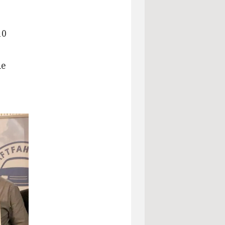
10
ie