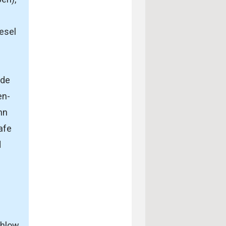
esel
n
(de
en-
hn
afe
d
Ihlow