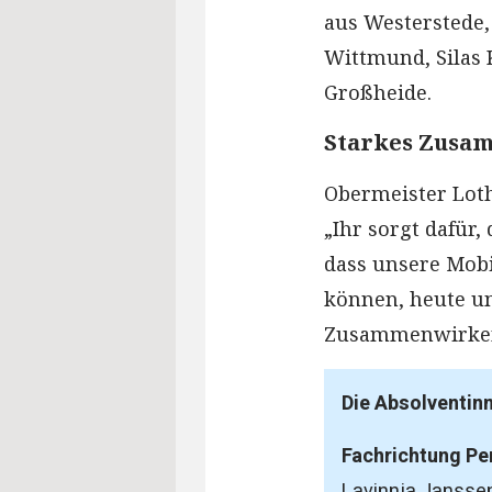
aus Westerstede,
Wittmund, Silas 
Großheide.
Starkes Zusam
Obermeister Loth
„Ihr sorgt dafür,
dass unsere Mobi
können, heute un
Zusammenwirken a
Die Absolventin
Fachrichtung P
Lavinnja Janssen