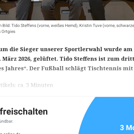
m Bild: Tido Steffens (vorne, weißes Hemd), Kristin Tuve (vorne, schwarz
 Ortgies
um die Sieger unserer Sportlerwahl wurde am
März 2026, gelüftet. Tido Steffens ist zum drit
s Jahres“. Der Fußball schlägt Tischtennis mit 
ikels: ca. 3 Minuten
 freischalten
kündbar.
3 Mo