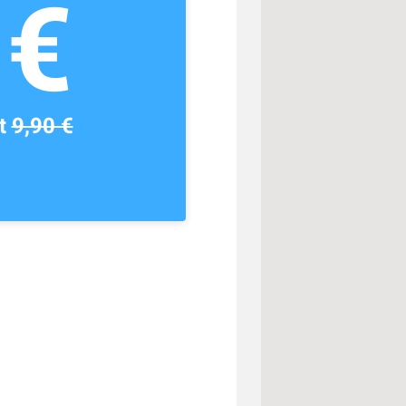
1€
tt
9,90 €