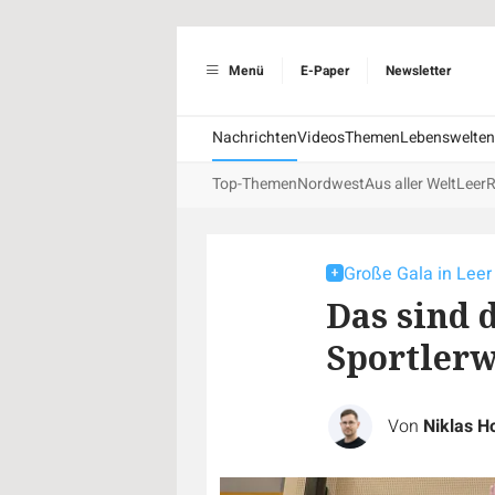
Menü
E-Paper
Newsletter
Nachrichten
Videos
Themen
Lebenswelten
Top-Themen
Nordwest
Aus aller Welt
Leer
R
Große Gala in Leer
Das sind 
Sportlerw
Von
Niklas 