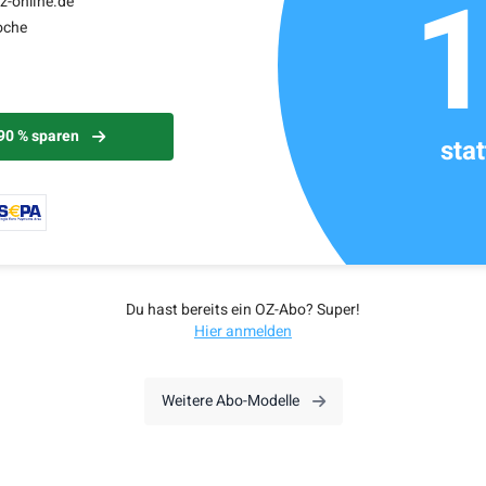
z-online.de
oche
 90 % sparen
sta
Du hast bereits ein OZ-Abo? Super!
Hier anmelden
Weitere Abo-Modelle