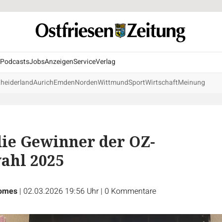
Podcasts
Jobs
Anzeigen
Service
Verlag
heiderland
Aurich
Emden
Norden
Wittmund
Sport
Wirtschaft
Meinung
die Gewinner der OZ-
ahl 2025
Homes
|
02.03.2026 19:56 Uhr
|
0
Kommentare