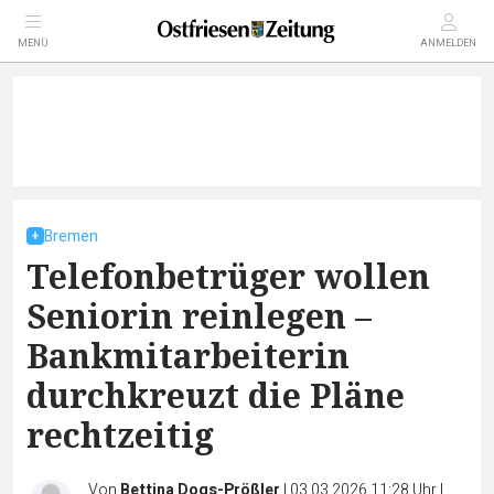
MENÜ
ANMELDEN
Bremen
Telefonbetrüger wollen
Seniorin reinlegen –
Bankmitarbeiterin
durchkreuzt die Pläne
rechtzeitig
Von
Bettina Dogs-Prößler
|
03.03.2026 11:28 Uhr
|