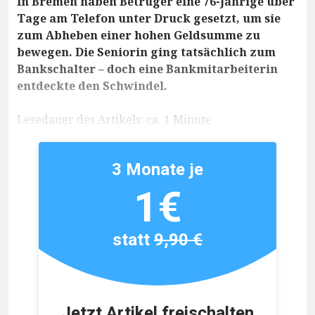
In Bremen haben Betrüger eine 76-Jährige über
Tage am Telefon unter Druck gesetzt, um sie
zum Abheben einer hohen Geldsumme zu
bewegen. Die Seniorin ging tatsächlich zum
Bankschalter – doch eine Bankmitarbeiterin
entdeckte den Schwindel.
Lesedauer des Artikels: ca. 1 Minute
3 Monate je
1€
statt
9,90 €
Jetzt Artikel freischalten