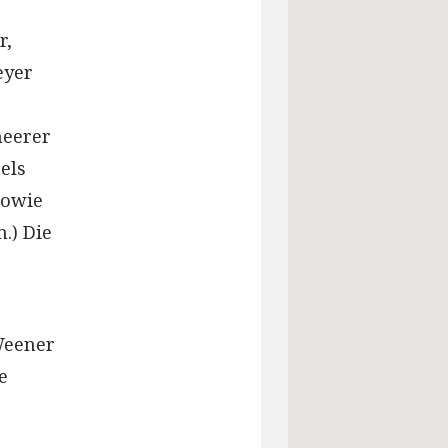
r,
eyer
heerer
els
sowie
.) Die
Weener
e