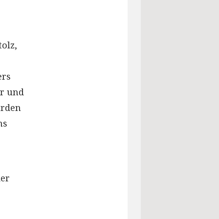
olz,
ers
er und
urden
ms
der