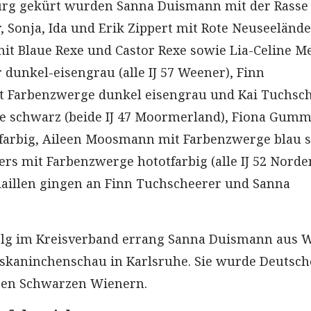
rg gekürt wurden Sanna Duismann mit der Rasse
 Sonja, Ida und Erik Zippert mit Rote Neuseelände
t Blaue Rexe und Castor Rexe sowie Lia-Celine M
dunkel-eisengrau (alle IJ 57 Weener), Finn
t Farbenzwerge dunkel eisengrau und Kai Tuchsc
e schwarz (beide IJ 47 Moormerland), Fiona Gumm
xfarbig, Aileen Moosmann mit Farbenzwerge blau 
rs mit Farbenzwerge hototfarbig (alle IJ 52 Norden
illen gingen an Finn Tuchscheerer und Sanna
olg im Kreisverband errang Sanna Duismann aus 
eskaninchenschau in Karlsruhe. Sie wurde Deutsch
hren Schwarzen Wienern.