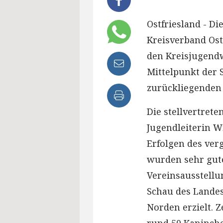
Ostfriesland - D
Kreisverband Ost
den Kreisjugend
Mittelpunkt der 
zurückliegenden
Die stellvertret
Jugendleiterin W
Erfolgen des ve
wurden sehr gute
Vereinsausstellu
Schau des Lande
Norden erzielt. 