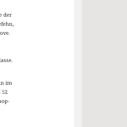
e der
efehn,
ove.
asse.
in im
 52
hop-