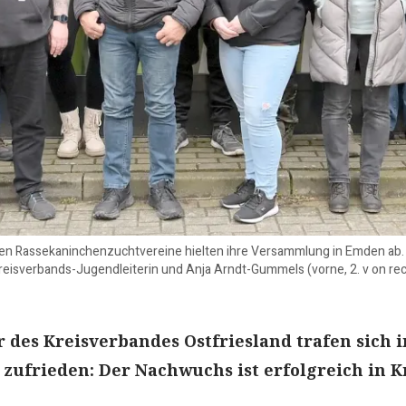
chen Rassekaninchenzuchtvereine hielten ihre Versammlung in Emden ab.
e Kreisverbands-Jugendleiterin und Anja Arndt-Gummels (vorne, 2. v on re
r des Kreisverbandes Ostfriesland trafen sich i
 zufrieden: Der Nachwuchs ist erfolgreich in K