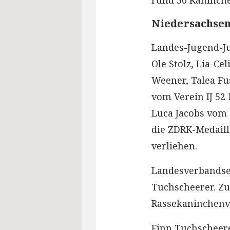
rund 50 Kaninche
Niedersachsen
Landes-Jugend-J
Ole Stolz, Lia-C
Weener, Talea Fu
vom Verein IJ 52
Luca Jacobs vom 
die ZDRK-Medail
verliehen.
Landesverbandse
Tuchscheerer. Z
Rassekaninchenve
Finn Tuchscheere