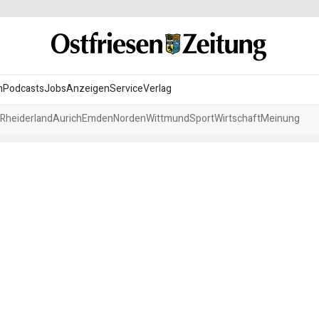
n
Podcasts
Jobs
Anzeigen
Service
Verlag
Rheiderland
Aurich
Emden
Norden
Wittmund
Sport
Wirtschaft
Meinung