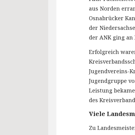
aus Norden erra
Osnabrücker Kani
der Niedersachse
der ANK ging an 
Erfolgreich ware
Kreisverbandssc
Jugendvereins-K
Jugendgruppe vom
Leistung bekamen
des Kreisverband
Viele Landesme
Zu Landesmeiste