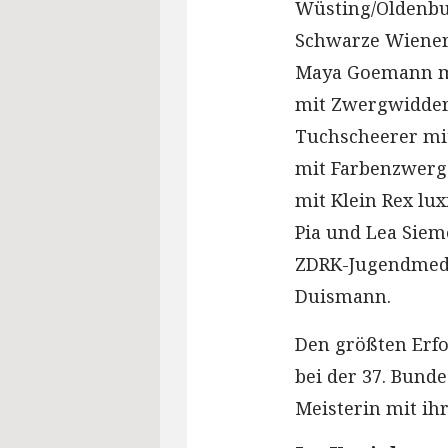
Wüsting/Oldenbu
Schwarze Wiener,
Maya Goemann mi
mit Zwergwidder 
Tuchscheerer mi
mit Farbenzwerg
mit Klein Rex lu
Pia und Lea Sieme
ZDRK-Jugendmeda
Duismann.
Den größten Erf
bei der 37. Bund
Meisterin mit i