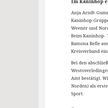
Im Kaninhop e
Anja Arndt-Gumme
Kaninhop-Gruppe
Weener und Norde
Beim Kaninhop- T
Ramona Refle au
Kreisverband ein
Bei den abschlie
Westoverledingen
Amt bestätigt. 
Norden) als erst
Sport.