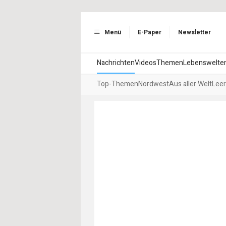
Menü
E-Paper
Newsletter
Nachrichten
Videos
Themen
Lebenswelte
Top-Themen
Nordwest
Aus aller Welt
Leer