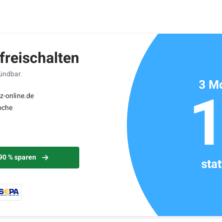
ikels: ca. 1 Minute
 freischalten
kündbar.
3 Mo
z-online.de
oche
 90 % sparen
sta