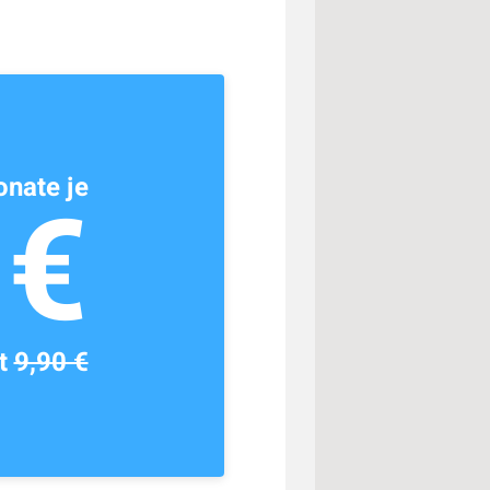
nate je
1€
tt
9,90 €