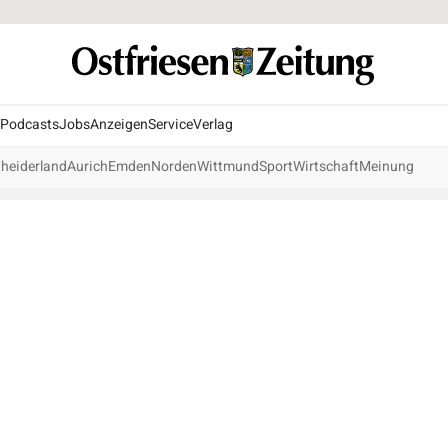
Podcasts
Jobs
Anzeigen
Service
Verlag
heiderland
Aurich
Emden
Norden
Wittmund
Sport
Wirtschaft
Meinung