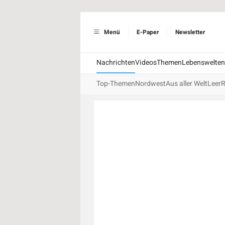
Menü
E-Paper
Newsletter
Nachrichten
Videos
Themen
Lebenswelten
Top-Themen
Nordwest
Aus aller Welt
Leer
R