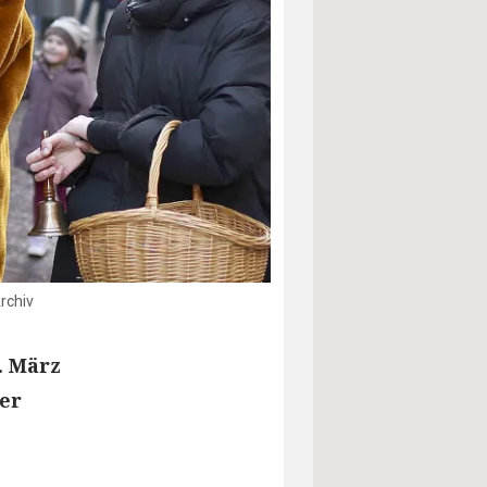
rchiv
. März
der