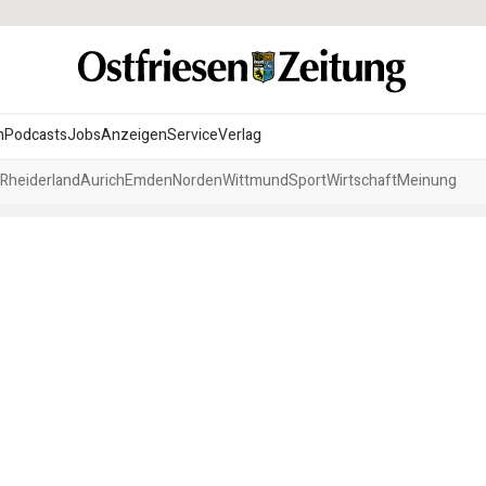
n
Podcasts
Jobs
Anzeigen
Service
Verlag
Rheiderland
Aurich
Emden
Norden
Wittmund
Sport
Wirtschaft
Meinung