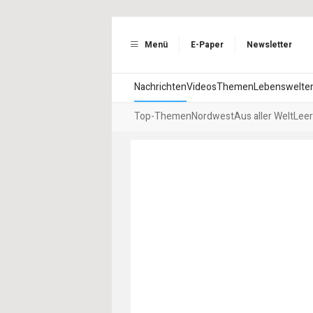
Menü
E-Paper
Newsletter
Nachrichten
Videos
Themen
Lebenswelte
Top-Themen
Nordwest
Aus aller Welt
Leer