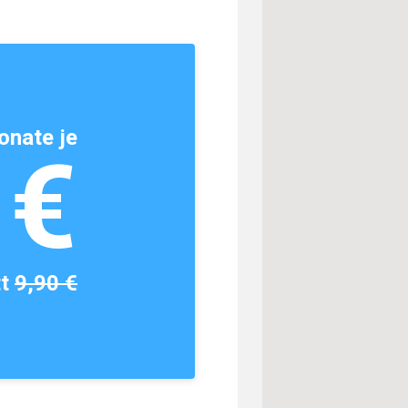
onate je
1€
tt
9,90 €