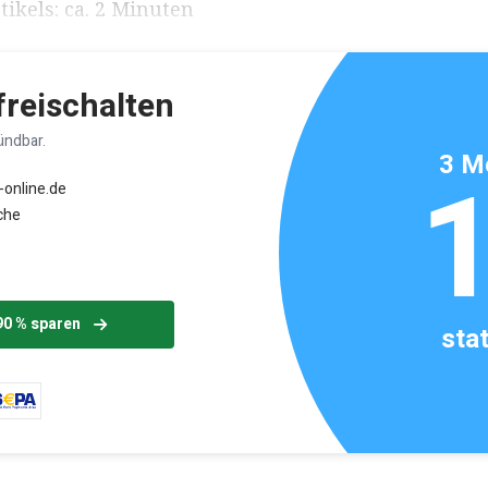
ikels: ca. 2 Minuten
 freischalten
ündbar.
3 M
-online.de
che
90 % sparen
sta