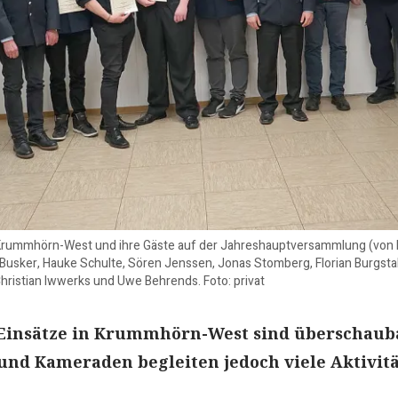
Krummhörn-West und ihre Gäste auf der Jahreshauptversammlung (von lin
Busker, Hauke Schulte, Sören Jenssen, Jonas Stomberg, Florian Burgstal
hristian Iwwerks und Uwe Behrends. Foto: privat
 Einsätze in Krummhörn-West sind überschauba
nd Kameraden begleiten jedoch viele Aktivit