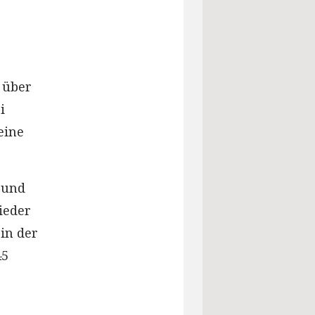
 über
i
eine
 und
ieder
 in der
45