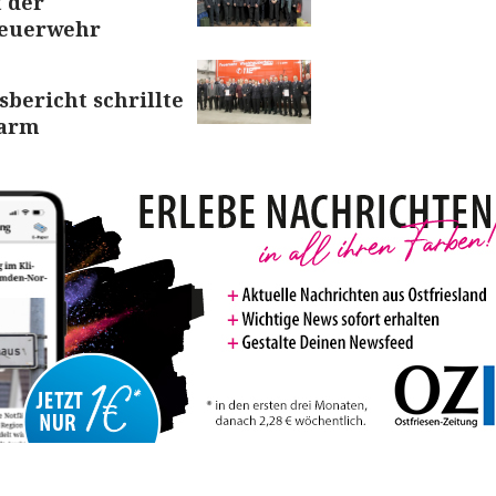
 der
Feuerwehr
sbericht schrillte
larm