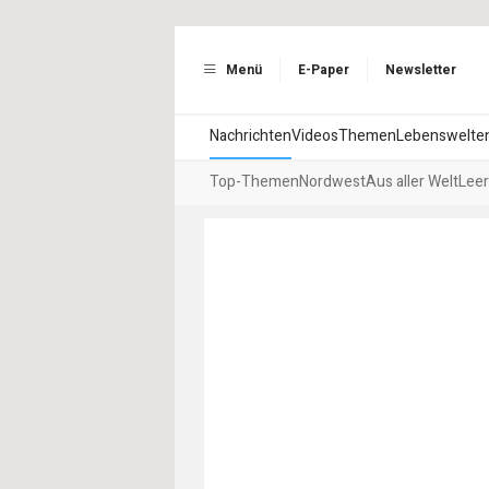
Menü
E-Paper
Newsletter
Nachrichten
Videos
Themen
Lebenswelte
Top-Themen
Nordwest
Aus aller Welt
Leer