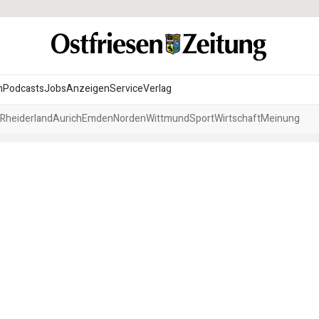
n
Podcasts
Jobs
Anzeigen
Service
Verlag
Rheiderland
Aurich
Emden
Norden
Wittmund
Sport
Wirtschaft
Meinung