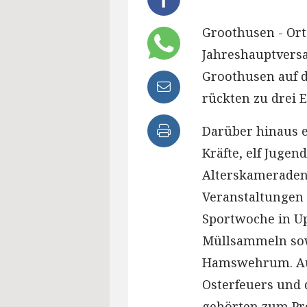
Groothusen - Ort
Jahreshauptver
Groothusen auf 
rückten zu drei 
Darüber hinaus e
Kräfte, elf Juge
Alterskameraden
Veranstaltungen i
Sportwoche in U
Müllsammeln sow
Hamswehrum. Auc
Osterfeuers und 
gehörten zum P