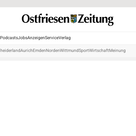
Podcasts
Jobs
Anzeigen
Service
Verlag
heiderland
Aurich
Emden
Norden
Wittmund
Sport
Wirtschaft
Meinung