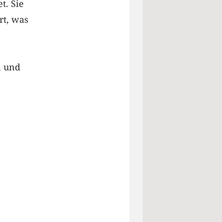
t. Sie
rt, was
n und