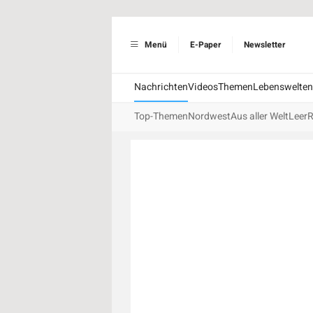
Menü
E-Paper
Newsletter
Nachrichten
Videos
Themen
Lebenswelten
Top-Themen
Nordwest
Aus aller Welt
Leer
R