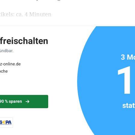
ikels: ca. 4 Minuten
 freischalten
kündbar.
3 Mo
z-online.de
oche
 90 % sparen
sta