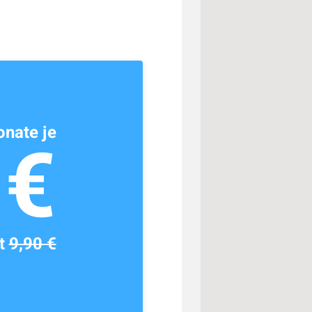
nate je
1€
tt
9,90 €