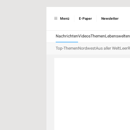
Menü
E-Paper
Newsletter
Nachrichten
Videos
Themen
Lebenswelten
Top-Themen
Nordwest
Aus aller Welt
Leer
R