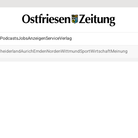
Podcasts
Jobs
Anzeigen
Service
Verlag
heiderland
Aurich
Emden
Norden
Wittmund
Sport
Wirtschaft
Meinung