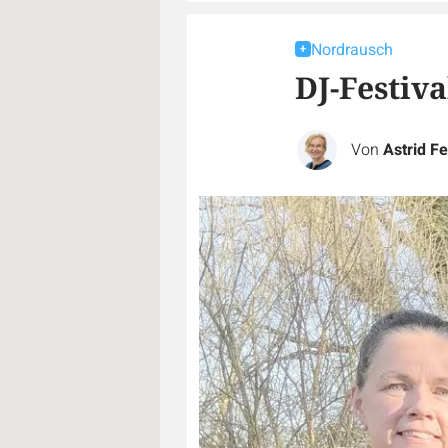
Nordrausch
DJ-Festiv
Von
Astrid Fe