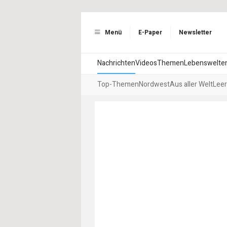
Menü
E-Paper
Newsletter
Nachrichten
Videos
Themen
Lebenswelte
Top-Themen
Nordwest
Aus aller Welt
Leer