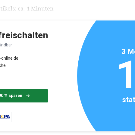
ikels: ca. 4 Minuten
 freischalten
ündbar.
3 M
-online.de
che
90 % sparen
sta