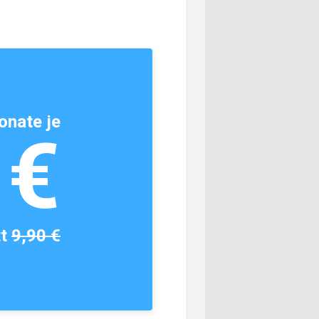
onate je
1€
tt
9,90 €