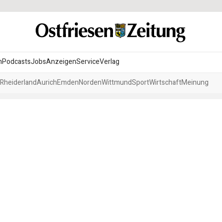
n
Podcasts
Jobs
Anzeigen
Service
Verlag
Rheiderland
Aurich
Emden
Norden
Wittmund
Sport
Wirtschaft
Meinung