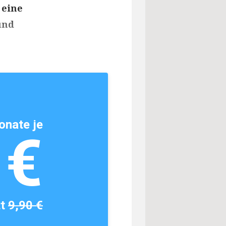
 eine
und
onate je
1€
tt
9,90 €