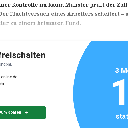
einer Kontrolle im Raum Münster prüft der Zoll
Der Fluchtversuch eines Arbeiters scheitert – 
tler zu einem brisanten Fund.
ikels: ca. 7 Minuten
 freischalten
ündbar.
3 M
-online.de
che
90 % sparen
sta