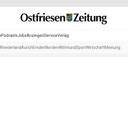
n
Podcasts
Jobs
Anzeigen
Service
Verlag
Rheiderland
Aurich
Emden
Norden
Wittmund
Sport
Wirtschaft
Meinung