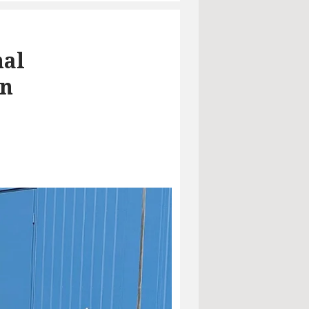
mal
en