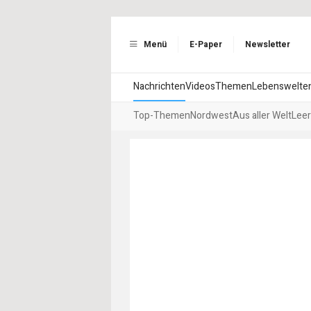
Menü
E-Paper
Newsletter
Nachrichten
Videos
Themen
Lebenswelte
Top-Themen
Nordwest
Aus aller Welt
Leer