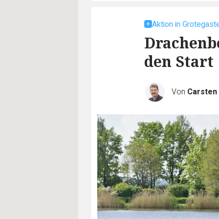
Aktion in Grotegast
Drachenbo
den Start
Von
Carste