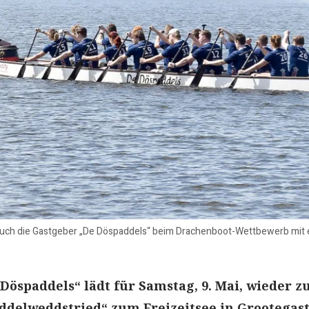
uch die Gastgeber „De Döspaddels“ beim Drachenboot-Wettbewerb mit e
Döspaddels“ lädt für Samstag, 9. Mai, wieder 
ddelweddstried“ zum Freizeitsee in Grootegast