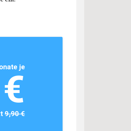
onate je
1€
tt
9,90 €