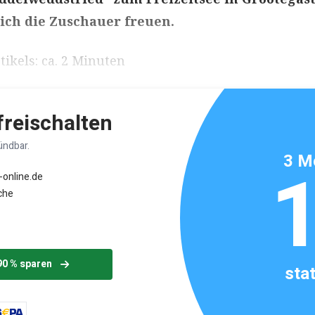
ich die Zuschauer freuen.
ikels: ca. 2 Minuten
 freischalten
ündbar.
3 M
-online.de
che
90 % sparen
sta