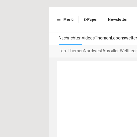
Menü
E-Paper
Newsletter
Nachrichten
Videos
Themen
Lebenswelte
Top-Themen
Nordwest
Aus aller Welt
Leer