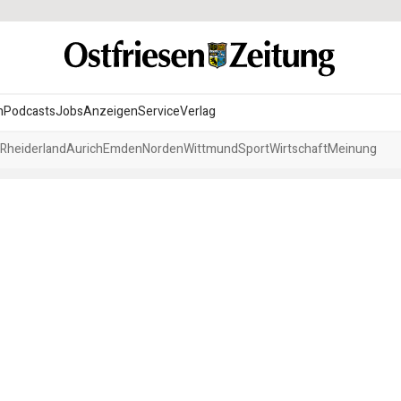
n
Podcasts
Jobs
Anzeigen
Service
Verlag
Rheiderland
Aurich
Emden
Norden
Wittmund
Sport
Wirtschaft
Meinung