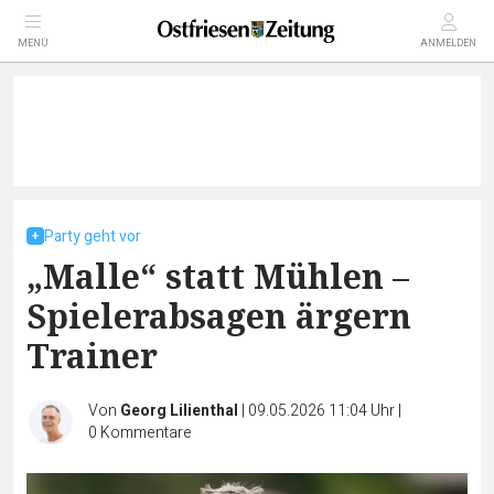
MENÜ
ANMELDEN
Party geht vor
„Malle“ statt Mühlen –
Spielerabsagen ärgern
Trainer
Von
Georg Lilienthal
|
09.05.2026 11:04 Uhr
|
0
Kommentare