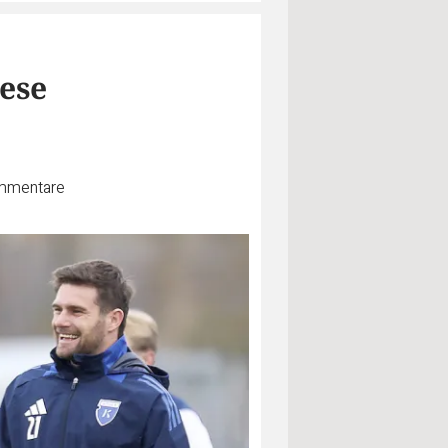
iese
mentare