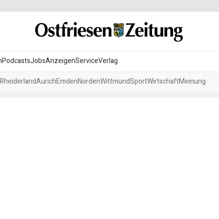
n
Podcasts
Jobs
Anzeigen
Service
Verlag
Rheiderland
Aurich
Emden
Norden
Wittmund
Sport
Wirtschaft
Meinung