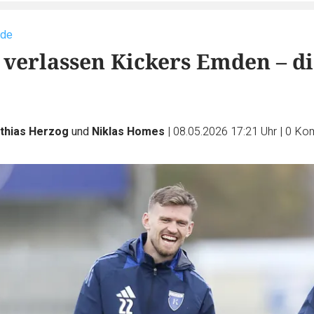
ede
r verlassen Kickers Emden – d
thias Herzog
und
Niklas Homes
|
08.05.2026 17:21 Uhr
|
0
Kom