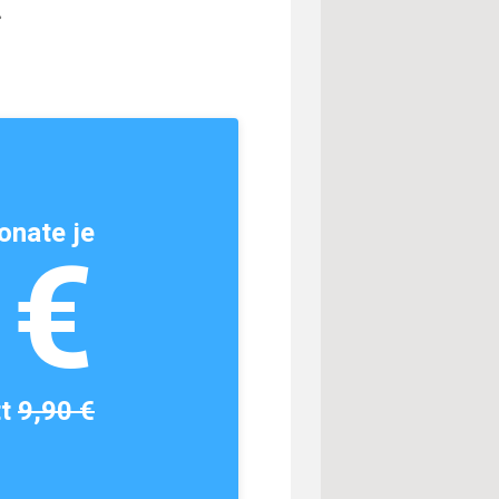
.
onate je
1€
tt
9,90 €