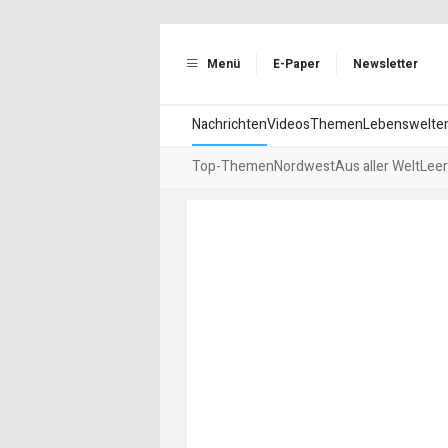
Menü
E-Paper
Newsletter
Nachrichten
Videos
Themen
Lebenswelte
Top-Themen
Nordwest
Aus aller Welt
Leer