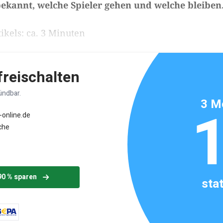
ekannt, welche Spieler gehen und welche bleiben
ikels: ca. 3 Minuten
 freischalten
ündbar.
3 M
-online.de
che
90 % sparen
sta