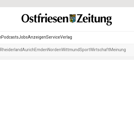
n
Podcasts
Jobs
Anzeigen
Service
Verlag
Rheiderland
Aurich
Emden
Norden
Wittmund
Sport
Wirtschaft
Meinung