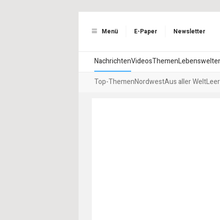
Menü
E-Paper
Newsletter
Nachrichten
Videos
Themen
Lebenswelte
Top-Themen
Nordwest
Aus aller Welt
Leer