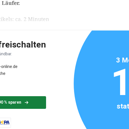
 Läufer.
ikels: ca. 2 Minuten
 freischalten
ündbar.
3 M
-online.de
che
90 % sparen
sta