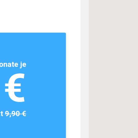
onate je
1€
tt
9,90 €