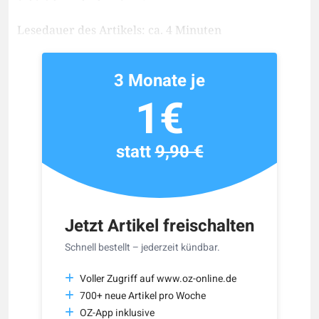
Lesedauer des Artikels: ca. 4 Minuten
3 Monate je
1€
statt
9,90 €
Jetzt Artikel freischalten
Schnell bestellt – jederzeit kündbar.
Voller Zugriff auf www.oz-online.de
700+ neue Artikel pro Woche
OZ-App inklusive