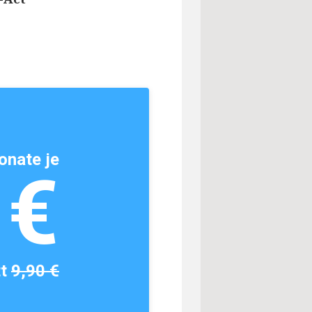
onate je
1€
tt
9,90 €