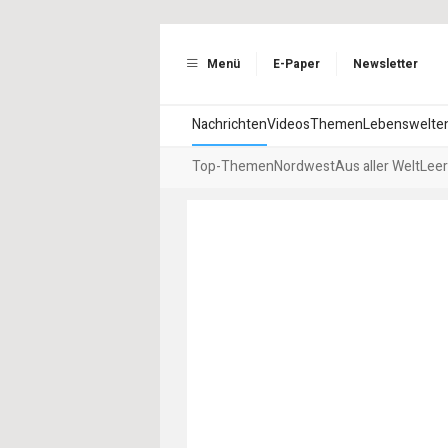
Menü
E-Paper
Newsletter
Nachrichten
Videos
Themen
Lebenswelte
Top-Themen
Nordwest
Aus aller Welt
Leer