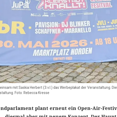
sam mit Saskia Herbert (3.v.l.) das Werbeplakat der Veranstaltung. Die
nstaltung. Foto: Rebecca Kresse
ndparlament plant erneut ein Open-Air-Festiv
 – diesmal aber mit neuem Konzept. Der Haupt