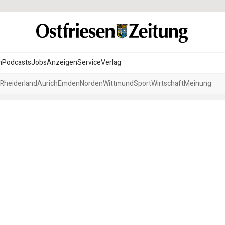
n
Podcasts
Jobs
Anzeigen
Service
Verlag
Rheiderland
Aurich
Emden
Norden
Wittmund
Sport
Wirtschaft
Meinung