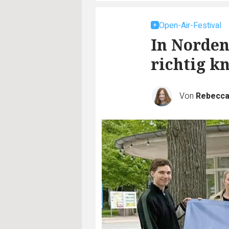
Open-Air-Festival
In Norden
richtig k
Von
Rebecca