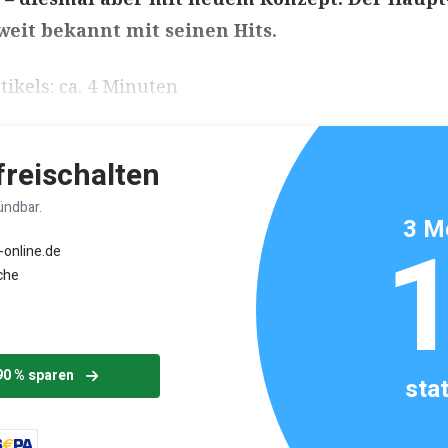
weit bekannt mit seinen Hits.
ikels: ca. 4 Minuten
 freischalten
ündbar.
3 M
-online.de
che
90 % sparen
sta