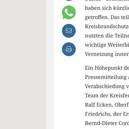
haben sich kürzl
getroffen. Das te
Kreisbrandschutz
nutzten die Teiln
wichtige Weiterb
Vernetzung inner
Ein Höhepunkt de
Pressemitteilung 
Verabschiedung v
Team der Kreisfe
Ralf Ecken, Ober
Friedrichs, der 
Bernd-Dieter Cor