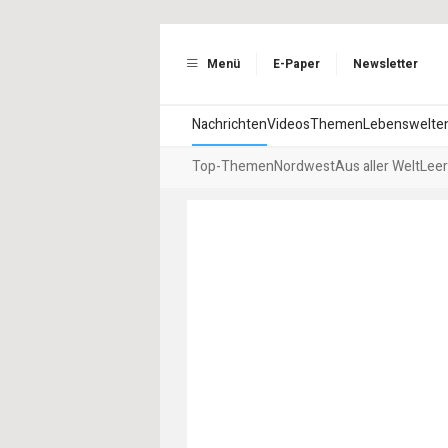
Menü
E-Paper
Newsletter
Nachrichten
Videos
Themen
Lebenswelte
Top-Themen
Nordwest
Aus aller Welt
Leer