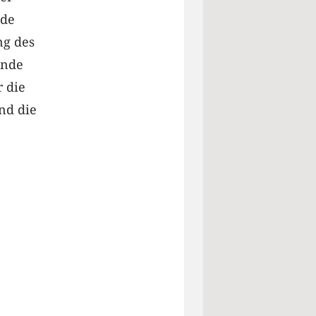
nde
ng des
unde
r die
nd die