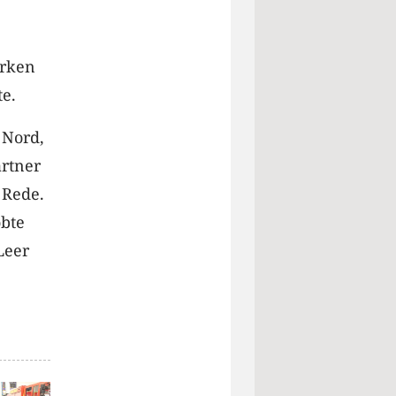
irken
e.
 Nord,
artner
 Rede.
obte
Leer