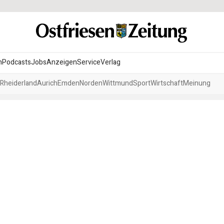
n
Podcasts
Jobs
Anzeigen
Service
Verlag
Rheiderland
Aurich
Emden
Norden
Wittmund
Sport
Wirtschaft
Meinung