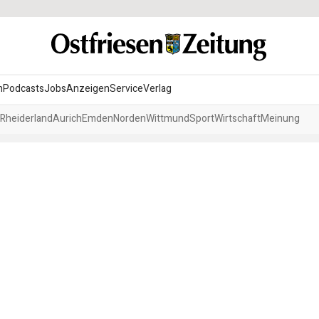
n
Podcasts
Jobs
Anzeigen
Service
Verlag
Rheiderland
Aurich
Emden
Norden
Wittmund
Sport
Wirtschaft
Meinung