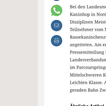
Bei den Landesme
Kaninhop in Nor
Disziplinen Meist
Teilnehmer vom 
Rassekaninchenzu
angetreten. Am er
Pressemitteilung
Landesverbandsme
im Parcourspringe
Mittelschweren Kl
Leichten Klasse.
geraden Bahn Zwe