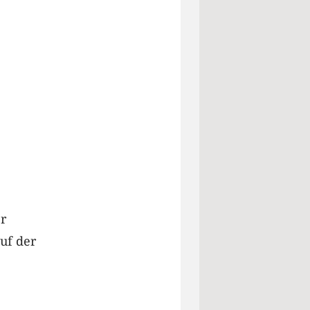
er
uf der