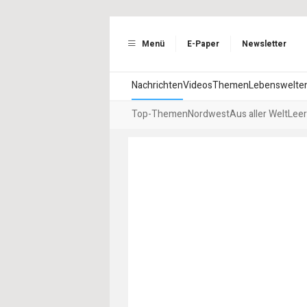
Menü
E-Paper
Newsletter
Nachrichten
Videos
Themen
Lebenswelte
Top-Themen
Nordwest
Aus aller Welt
Leer