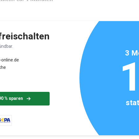
 freischalten
ündbar.
3 M
-online.de
che
90 % sparen
sta