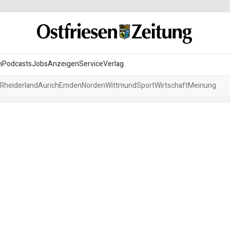
n
Podcasts
Jobs
Anzeigen
Service
Verlag
Rheiderland
Aurich
Emden
Norden
Wittmund
Sport
Wirtschaft
Meinung