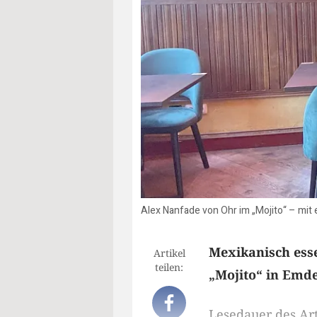
Alex Nanfade von Ohr im „Mojito“ – mit 
Mexikanisch ess
Artikel
teilen:
„Mojito“ in Emd
Lesedauer des Art