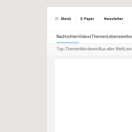
Menü
E-Paper
Newsletter
Nachrichten
Videos
Themen
Lebenswelte
Top-Themen
Nordwest
Aus aller Welt
Leer