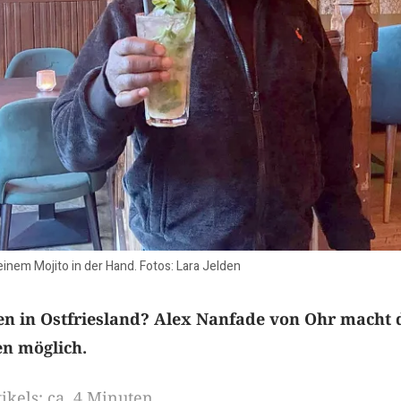
einem Mojito in der Hand. Fotos: Lara Jelden
en in Ostfriesland? Alex Nanfade von Ohr macht 
en möglich.
ikels: ca. 4 Minuten