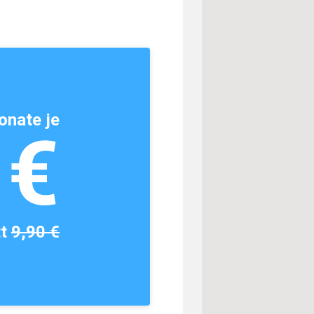
onate je
1€
tt
9,90 €