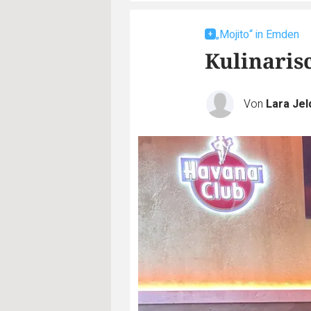
„Mojito“ in Emden
Kulinaris
Von
Lara Jel