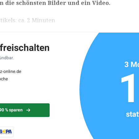
n die schönsten Bilder und ein Video.
ikels: ca. 2 Minuten
 freischalten
kündbar.
3 Mo
z-online.de
oche
 90 % sparen
sta