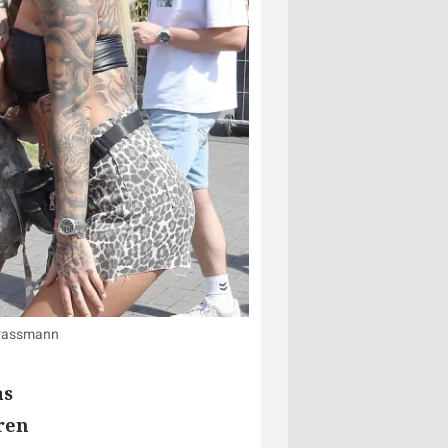
 Passmann
as
ren