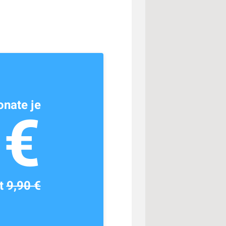
nate je
1€
tt
9,90 €