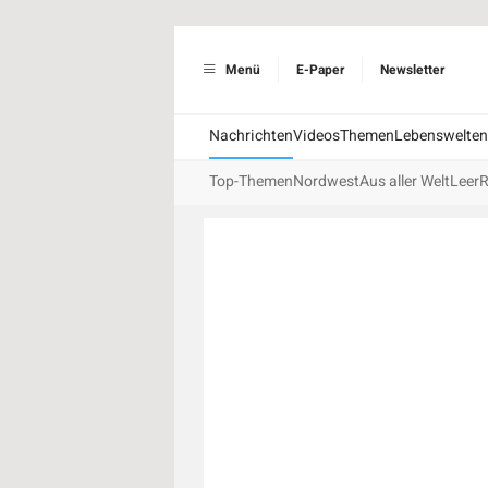
Menü
E-Paper
Newsletter
Nachrichten
Videos
Themen
Lebenswelten
Top-Themen
Nordwest
Aus aller Welt
Leer
R