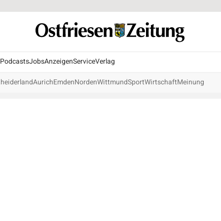
Podcasts
Jobs
Anzeigen
Service
Verlag
heiderland
Aurich
Emden
Norden
Wittmund
Sport
Wirtschaft
Meinung