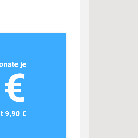
onate je
1€
tt
9,90 €