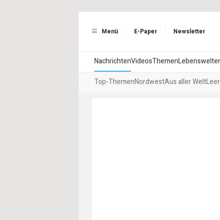
Menü
E-Paper
Newsletter
Nachrichten
Videos
Themen
Lebenswelte
Top-Themen
Nordwest
Aus aller Welt
Leer