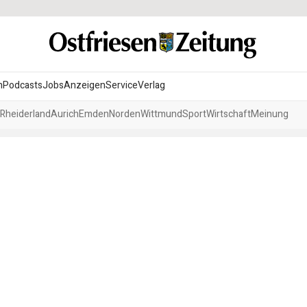
n
Podcasts
Jobs
Anzeigen
Service
Verlag
Rheiderland
Aurich
Emden
Norden
Wittmund
Sport
Wirtschaft
Meinung