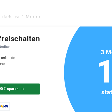
ikels: ca. 1 Minute
 freischalten
ündbar.
3 M
-online.de
che
90 % sparen
sta