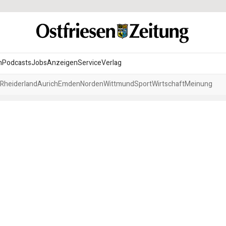
n
Podcasts
Jobs
Anzeigen
Service
Verlag
Rheiderland
Aurich
Emden
Norden
Wittmund
Sport
Wirtschaft
Meinung