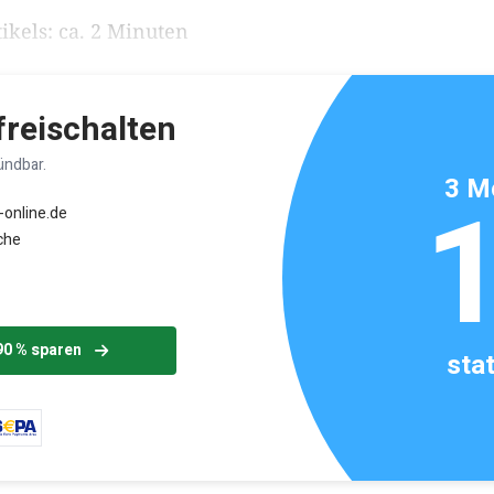
ikels: ca. 2 Minuten
 freischalten
ündbar.
3 M
-online.de
che
90 % sparen
sta