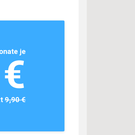
onate je
1€
tt
9,90 €