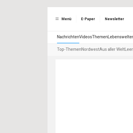
Menü
E-Paper
Newsletter
Nachrichten
Videos
Themen
Lebenswelte
Top-Themen
Nordwest
Aus aller Welt
Leer