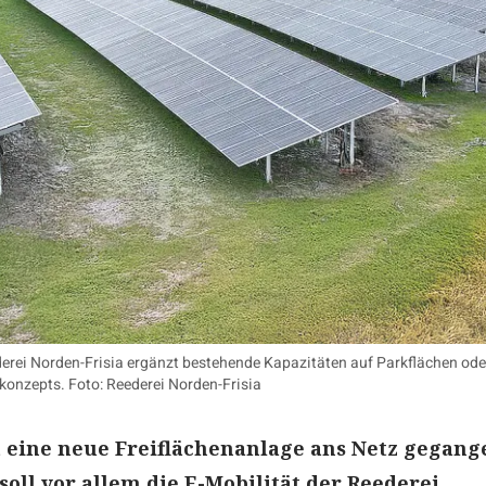
derei Norden-Frisia ergänzt bestehende Kapazitäten auf Parkflächen o
konzepts. Foto: Reederei Norden-Frisia
t eine neue Freiflächenanlage ans Netz gegang
soll vor allem die E-Mobilität der Reederei