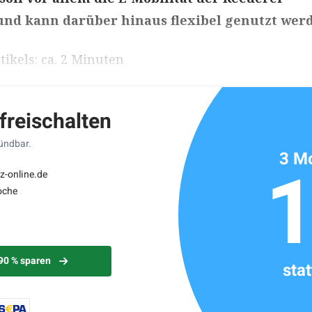
und kann darüber hinaus flexibel genutzt wer
ikels: ca. 2 Minuten
 freischalten
kündbar.
3 Mo
z-online.de
oche
 90 % sparen
sta