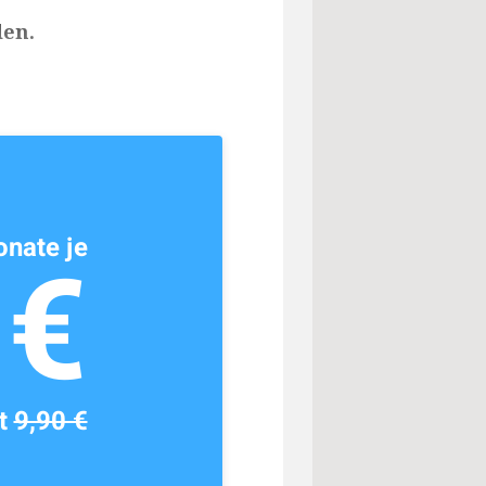
den.
nate je
1€
tt
9,90 €