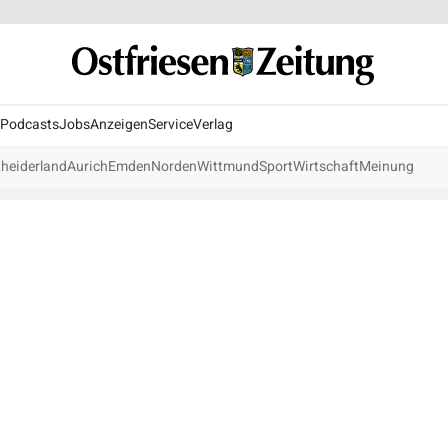
Podcasts
Jobs
Anzeigen
Service
Verlag
heiderland
Aurich
Emden
Norden
Wittmund
Sport
Wirtschaft
Meinung