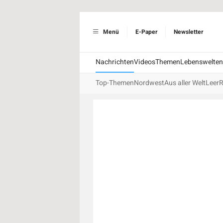
Menü
E-Paper
Newsletter
Nachrichten
Videos
Themen
Lebenswelten
Top-Themen
Nordwest
Aus aller Welt
Leer
R