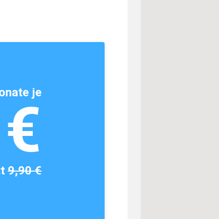
onate je
1€
tt
9,90 €