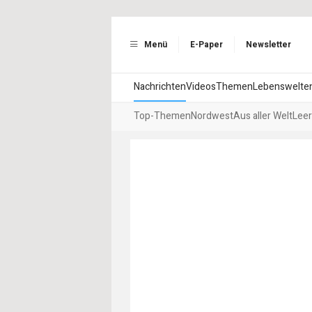
Menü
E-Paper
Newsletter
Nachrichten
Videos
Themen
Lebenswelte
Top-Themen
Nordwest
Aus aller Welt
Leer