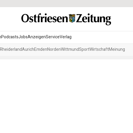
n
Podcasts
Jobs
Anzeigen
Service
Verlag
Rheiderland
Aurich
Emden
Norden
Wittmund
Sport
Wirtschaft
Meinung