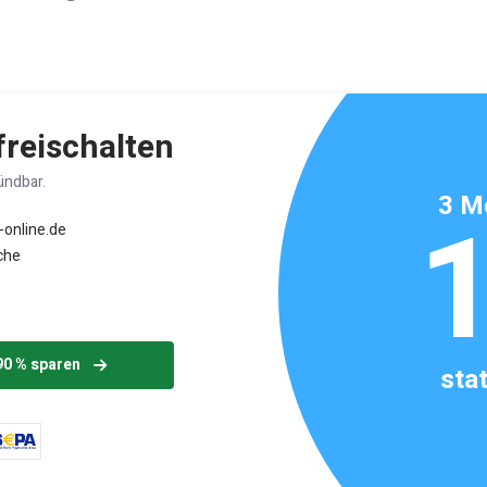
ikels: ca. 1 Minute
 freischalten
ündbar.
3 M
-online.de
che
90 % sparen
sta