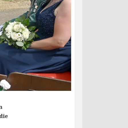
n
die