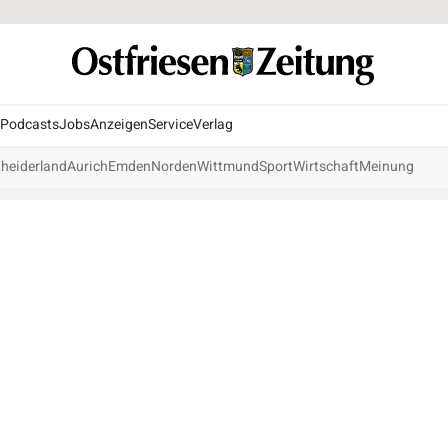
Podcasts
Jobs
Anzeigen
Service
Verlag
heiderland
Aurich
Emden
Norden
Wittmund
Sport
Wirtschaft
Meinung