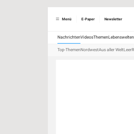
Menü
E-Paper
Newsletter
Nachrichten
Videos
Themen
Lebenswelten
Top-Themen
Nordwest
Aus aller Welt
Leer
R