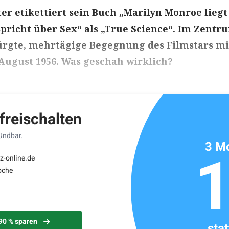
er etikettiert sein Buch „Marilyn Monroe liegt
pricht über Sex“ als „True Science“. Im Zentr
ürgte, mehrtägige Begegnung des Filmstars mi
August 1956. Was geschah wirklich?
ikels: ca. 3 Minuten
 freischalten
kündbar.
3 Mo
z-online.de
oche
 90 % sparen
sta