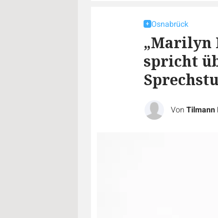
Osnabrück
„Marilyn 
spricht ü
Sprechst
Von
Tilmann 