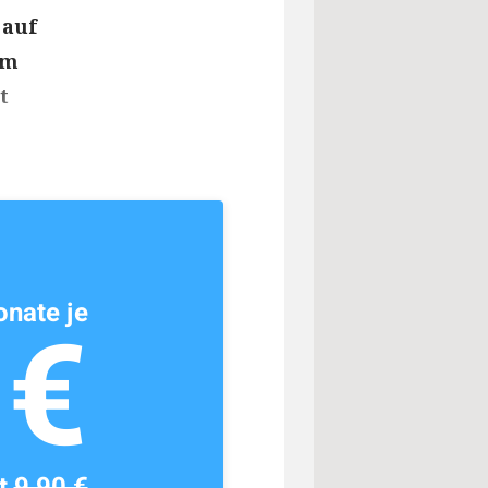
 auf
um
t
nate je
1€
tt
9,90 €