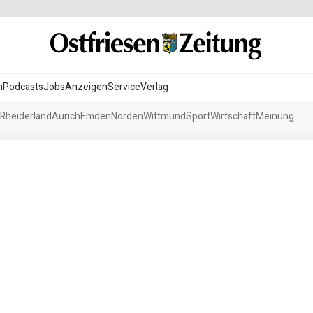
n
Podcasts
Jobs
Anzeigen
Service
Verlag
Rheiderland
Aurich
Emden
Norden
Wittmund
Sport
Wirtschaft
Meinung