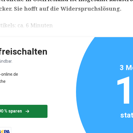
cker. Sie hofft auf die Widerspruchslösung.
ikels: ca. 6 Minuten
 freischalten
ündbar.
3 M
-online.de
che
90 % sparen
sta