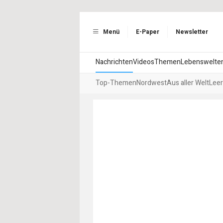
Menü
E-Paper
Newsletter
Nachrichten
Videos
Themen
Lebenswelte
Top-Themen
Nordwest
Aus aller Welt
Leer