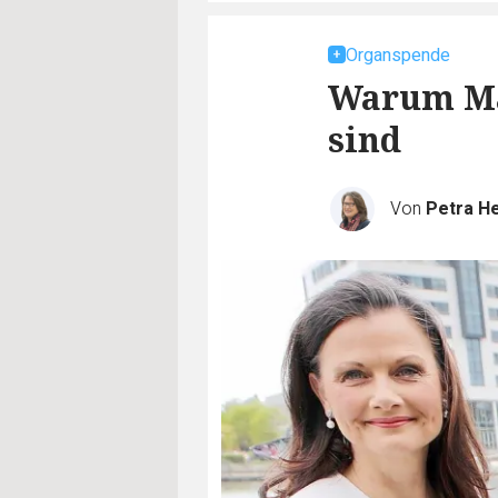
Organspende
Warum Mä
sind
Von
Petra He