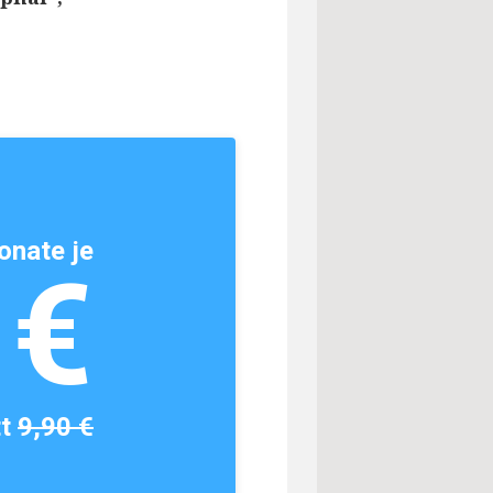
onate je
1€
tt
9,90 €