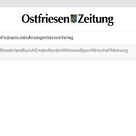
n
Podcasts
Jobs
Anzeigen
Service
Verlag
Rheiderland
Aurich
Emden
Norden
Wittmund
Sport
Wirtschaft
Meinung