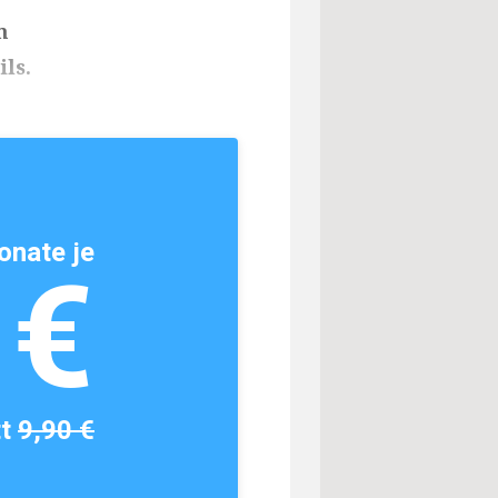
m
ls.
onate je
1€
tt
9,90 €