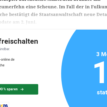
zumerfehn eine Scheune. Im Fall der in Fulku
he bestätigt die Staatsanwaltschaft neue Detai
date am 2. Juni.
ikels: ca. 3 Minuten
 freischalten
ündbar.
3 M
-online.de
che
90 % sparen
sta