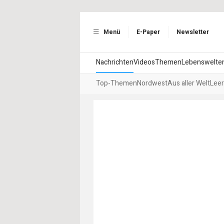
Menü
E-Paper
Newsletter
Nachrichten
Videos
Themen
Lebenswelte
Top-Themen
Nordwest
Aus aller Welt
Leer