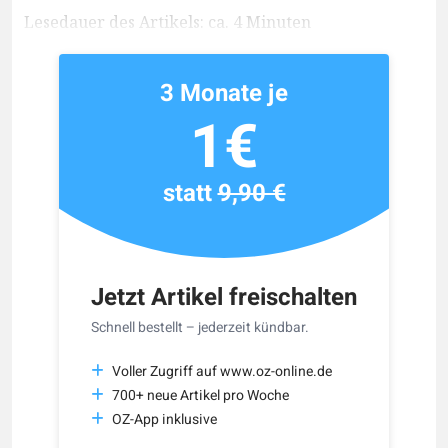
Lesedauer des Artikels: ca. 4 Minuten
3 Monate je
1€
statt
9,90 €
Jetzt Artikel freischalten
Schnell bestellt – jederzeit kündbar.
Voller Zugriff auf www.oz-online.de
700+ neue Artikel pro Woche
OZ-App inklusive