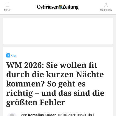
MENÜ
ANMELDEN
Kiel
WM 2026: Sie wollen fit
durch die kurzen Nächte
kommen? So geht es
richtig – und das sind die
größten Fehler
Von
Kornelius Krüger
|
03.06.2026 09:40 Uhr
|