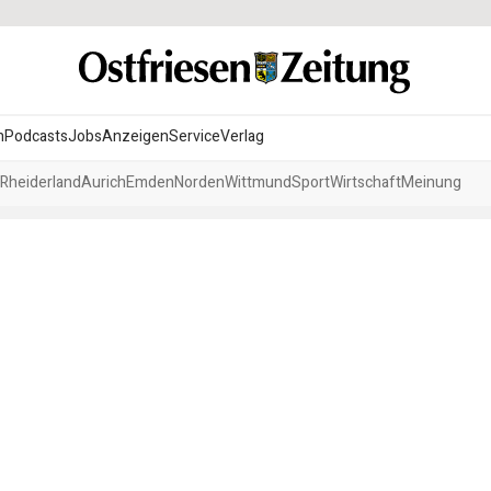
n
Podcasts
Jobs
Anzeigen
Service
Verlag
Rheiderland
Aurich
Emden
Norden
Wittmund
Sport
Wirtschaft
Meinung