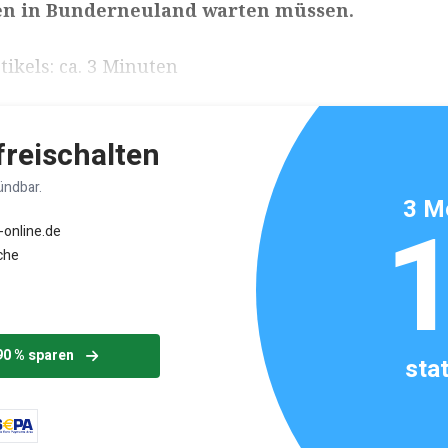
n in Bunderneuland warten müssen.
ikels: ca. 3 Minuten
 freischalten
ündbar.
3 M
-online.de
che
90 % sparen
sta