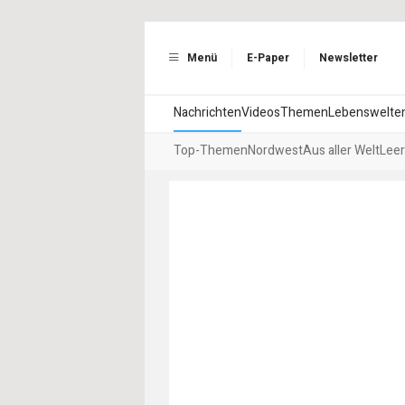
Menü
E-Paper
Newsletter
Nachrichten
Videos
Themen
Lebenswelte
Top-Themen
Nordwest
Aus aller Welt
Leer