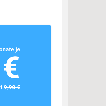
onate je
1€
tt
9,90 €