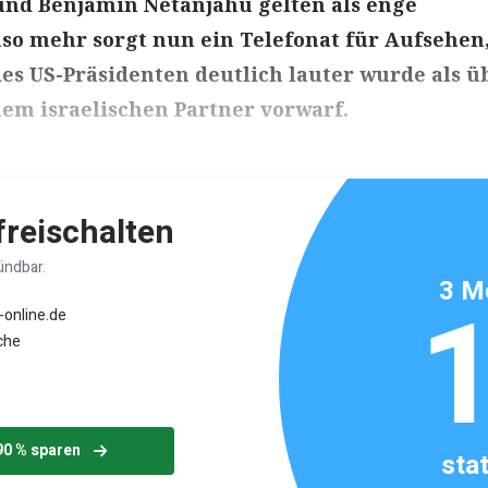
nd Benjamin Netanjahu gelten als enge
o mehr sorgt nun ein Telefonat für Aufsehen,
s US-Präsidenten deutlich lauter wurde als üb
em israelischen Partner vorwarf.
ikels: ca. 3 Minuten
 freischalten
ündbar.
3 M
-online.de
che
90 % sparen
sta