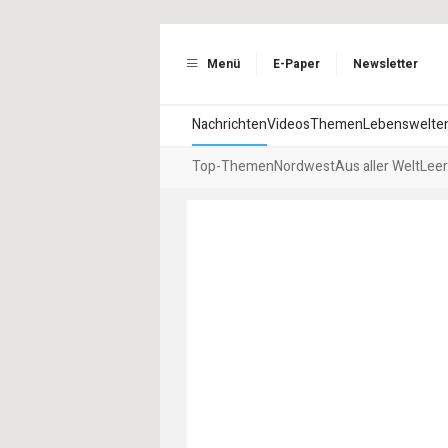
Menü
E-Paper
Newsletter
Nachrichten
Videos
Themen
Lebenswelte
Top-Themen
Nordwest
Aus aller Welt
Leer