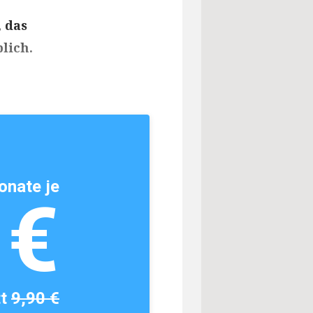
 das
lich.
onate je
1€
tt
9,90 €