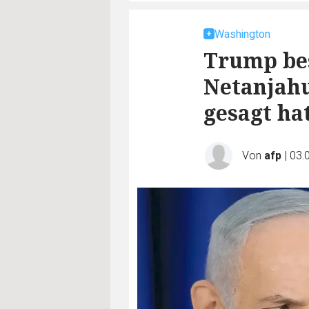
Washington
Trump bes
Netanjahu
gesagt ha
Von
afp
|
03.