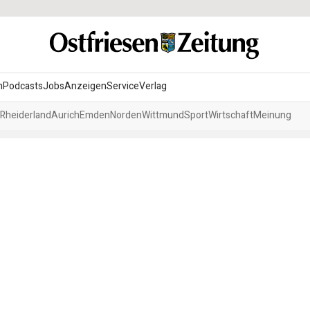
n
Podcasts
Jobs
Anzeigen
Service
Verlag
Rheiderland
Aurich
Emden
Norden
Wittmund
Sport
Wirtschaft
Meinung