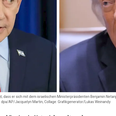
 dass er sich mit dem israelischen Ministerpräsidenten Benjamin Netanjah
: dpa/AP/Jacquelyn Martin, Collage: Grafikgenerator/Lukas Weinandy