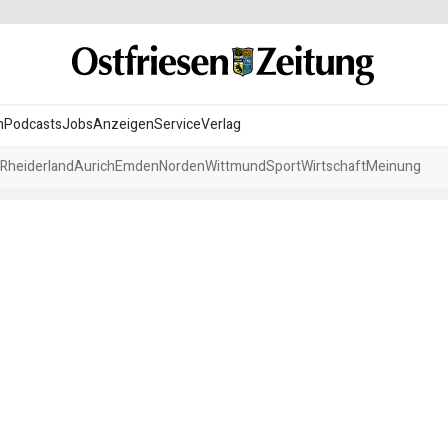
n
Podcasts
Jobs
Anzeigen
Service
Verlag
Rheiderland
Aurich
Emden
Norden
Wittmund
Sport
Wirtschaft
Meinung