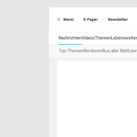
Menü
E-Paper
Newsletter
Nachrichten
Videos
Themen
Lebenswelte
Top-Themen
Nordwest
Aus aller Welt
Leer