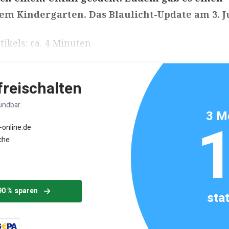
em Kindergarten. Das Blaulicht-Update am 3. J
ikels: ca. 4 Minuten
 freischalten
ündbar.
3 M
-online.de
che
90 % sparen
sta