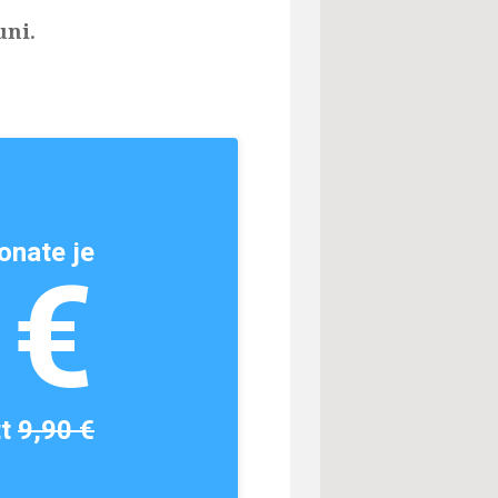
uni.
onate je
1€
tt
9,90 €