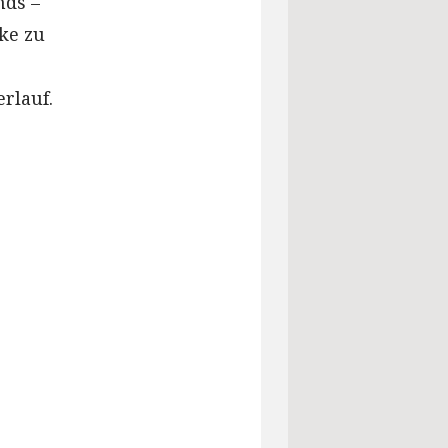
nds –
cke zu
rlauf.