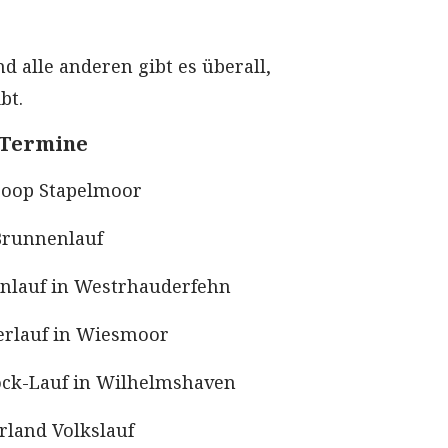
d alle anderen gibt es überall,
bt.
 Termine
 Loop Stapelmoor
 Brunnenlauf
ahnlauf in Westrhauderfehn
eerlauf in Wiesmoor
Fock-Lauf in Wilhelmshaven
erland Volkslauf