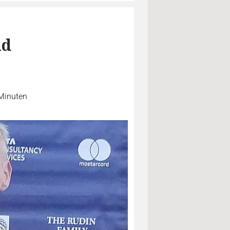
nd
 Minuten