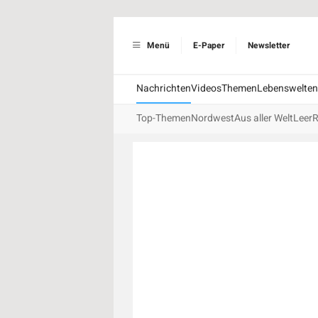
Menü
E-Paper
Newsletter
Nachrichten
Videos
Themen
Lebenswelten
Top-Themen
Nordwest
Aus aller Welt
Leer
R