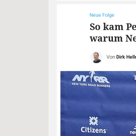
Neue Folge
So kam Pe
warum New
Von
Dirk Hel