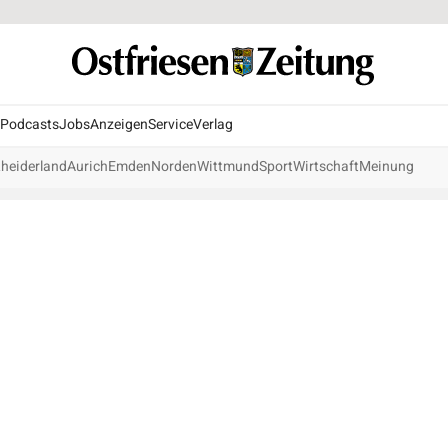
Podcasts
Jobs
Anzeigen
Service
Verlag
heiderland
Aurich
Emden
Norden
Wittmund
Sport
Wirtschaft
Meinung