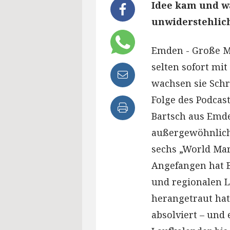
Idee kam und wa
unwiderstehlic
Emden - Große 
selten sofort mit
wachsen sie Schri
Folge des Podcast
Bartsch aus Emde
außergewöhnliches
sechs „World Mar
Angefangen hat B
und regionalen L
herangetraut hat
absolviert – und