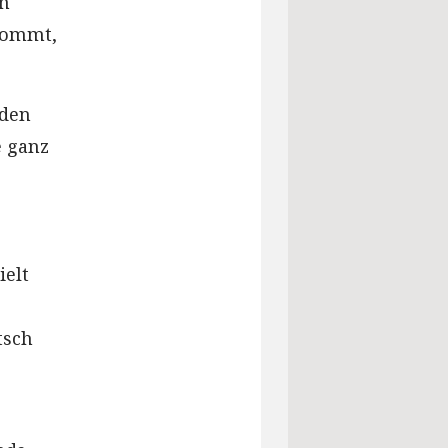
en
 kommt,
 den
e ganz
ielt
tsch