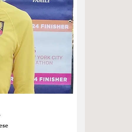
?
ese