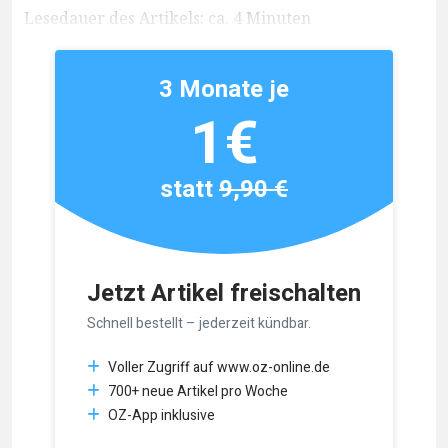
Lesedauer des Artikels: ca. 4 Minuten
3 Monate je
1€
statt
9,90 €
Jetzt Artikel freischalten
Schnell bestellt – jederzeit kündbar.
Voller Zugriff auf www.oz-online.de
700+ neue Artikel pro Woche
OZ-App inklusive