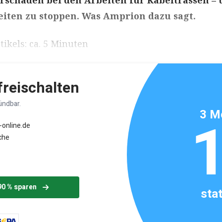
urschäden bei den Arbeiten für Kabeltrassen –
iten zu stoppen. Was Amprion dazu sagt.
ikels: ca. 5 Minuten
 freischalten
ündbar.
3 M
-online.de
che
90 % sparen
sta