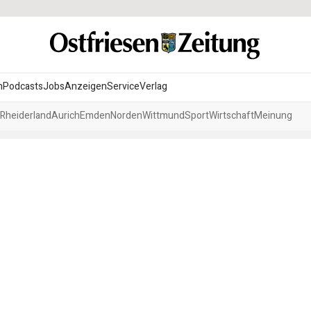
n
Podcasts
Jobs
Anzeigen
Service
Verlag
Rheiderland
Aurich
Emden
Norden
Wittmund
Sport
Wirtschaft
Meinung