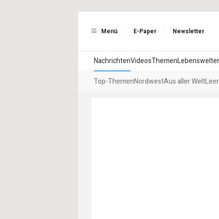
Menü
E-Paper
Newsletter
Nachrichten
Videos
Themen
Lebenswelte
Top-Themen
Nordwest
Aus aller Welt
Leer