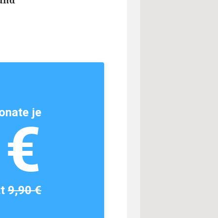
 und
onate je
1€
tt
9,90 €