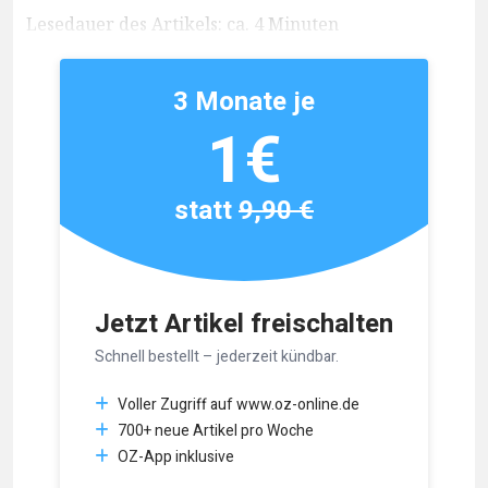
Lesedauer des Artikels: ca. 4 Minuten
3 Monate je
1€
statt
9,90 €
Jetzt Artikel freischalten
Schnell bestellt – jederzeit kündbar.
Voller Zugriff auf www.oz-online.de
700+ neue Artikel pro Woche
OZ-App inklusive