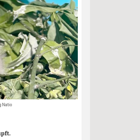
g Natio
pft.