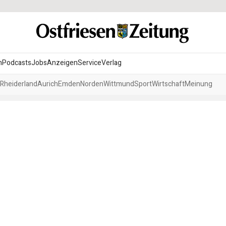
n
Podcasts
Jobs
Anzeigen
Service
Verlag
Rheiderland
Aurich
Emden
Norden
Wittmund
Sport
Wirtschaft
Meinung