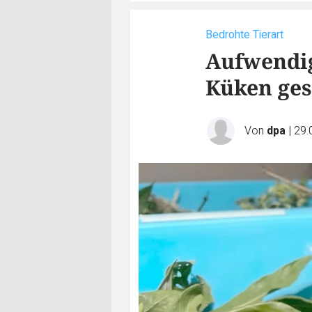
Bedrohte Tierart
Aufwendig
Küken ges
Von
dpa
|
29.