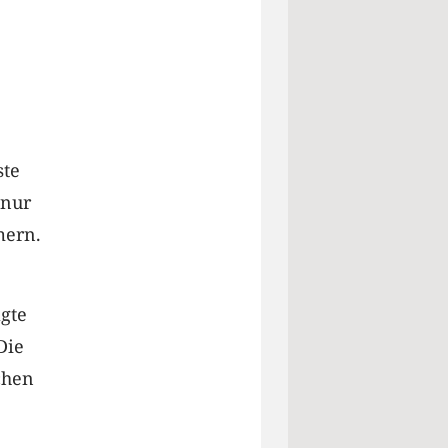
ste
 nur
mern.
gte
Die
chen