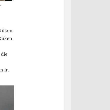
o
 Küken
 Küken
 die
en in