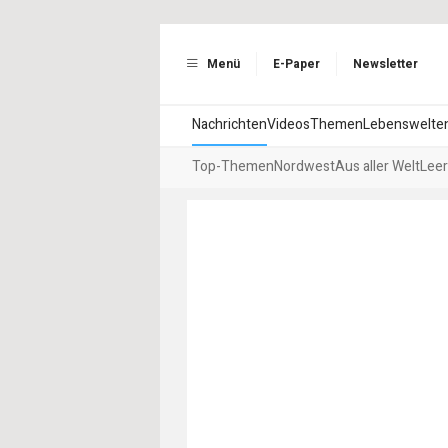
Menü
E-Paper
Newsletter
Nachrichten
Videos
Themen
Lebenswelte
Top-Themen
Nordwest
Aus aller Welt
Leer