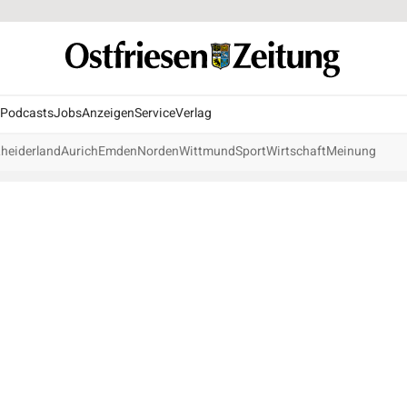
Podcasts
Jobs
Anzeigen
Service
Verlag
heiderland
Aurich
Emden
Norden
Wittmund
Sport
Wirtschaft
Meinung