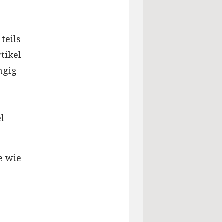
teils
tikel
ngig
l
e wie