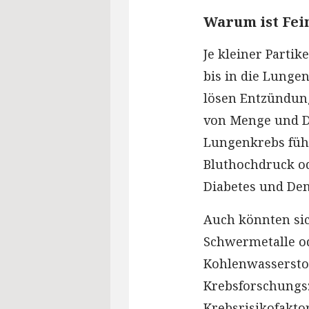
Warum ist Fei
Je kleiner Partike
bis in die Lungen
lösen Entzündung
von Menge und D
Lungenkrebs führ
Bluthochdruck od
Diabetes und De
Auch könnten sic
Schwermetalle o
Kohlenwasserstof
Krebsforschungsz
Krebsrisikofaktor