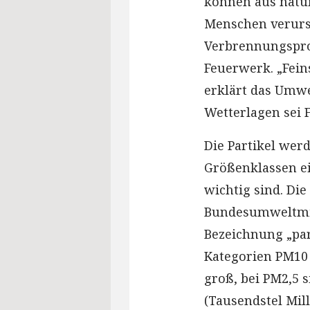
können aus natü
Menschen verursa
Verbrennungsproz
Feuerwerk. „Fei
erklärt das Umw
Wetterlagen sei 
Die Partikel wer
Größenklassen ei
wichtig sind. Di
Bundesumweltmin
Bezeichnung „part
Kategorien PM10
groß, bei PM2,5 
(Tausendstel Mill