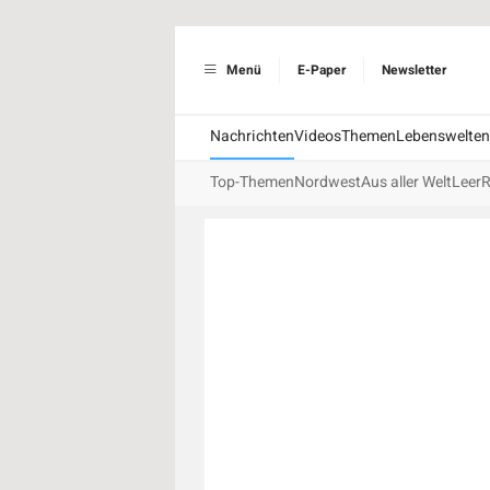
Menü
E-Paper
Newsletter
Nachrichten
Videos
Themen
Lebenswelten
Top-Themen
Nordwest
Aus aller Welt
Leer
R