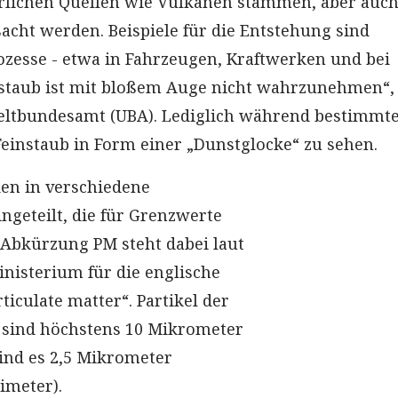
rlichen Quellen wie Vulkanen stammen, aber auc
cht werden. Beispiele für die Entstehung sind
esse - etwa in Fahrzeugen, Kraftwerken und bei
nstaub ist mit bloßem Auge nicht wahrzunehmen“,
eltbundesamt (UBA). Lediglich während bestimmt
Feinstaub in Form einer „Dunstglocke“ zu sehen.
den in verschiedene
ngeteilt, die für Grenzwerte
e Abkürzung PM steht dabei laut
isterium für die englische
iculate matter“. Partikel der
 sind höchstens 10 Mikrometer
sind es 2,5 Mikrometer
imeter).