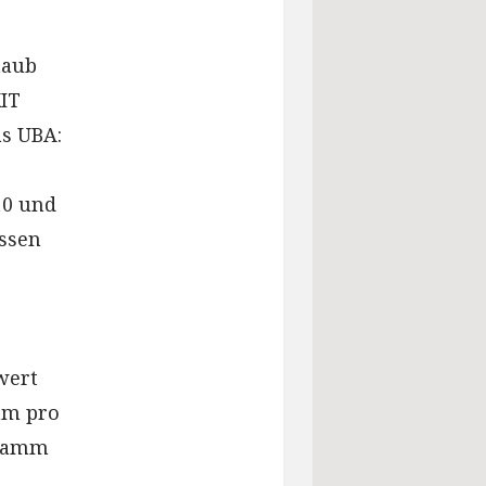
taub
IT
as UBA:
10 und
ossen
wert
mm pro
gramm