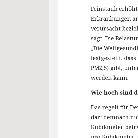
Feinstaub erhöht 
Erkrankungen an
verursacht bezie
sagt. Die Belastu
„Die Weltgesund
festgestellt, da
PM2,5) gibt, unt
werden kann.“
Wie hoch sind 
Das regelt für D
darf demnach nic
Kubikmeter betra
pro Kubikmeter i