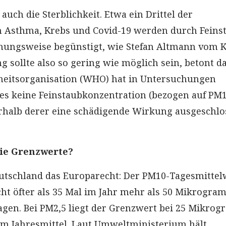
auch die Sterblichkeit. Etwa ein Drittel der
 Asthma, Krebs und Covid-19 werden durch Feins
hungsweise begünstigt, wie Stefan Altmann vom K
ng sollte also so gering wie möglich sein, betont d
heitsorganisation (WHO) hat in Untersuchungen
ss es keine Feinstaubkonzentration (bezogen auf PM
erhalb derer eine schädigende Wirkung ausgeschl
die Grenzwerte?
eutschland das Europarecht: Der PM10-Tagesmittel
ht öfter als 35 Mal im Jahr mehr als 50 Mikrogra
gen. Bei PM2,5 liegt der Grenzwert bei 25 Mikro
m Jahresmittel. Laut Umweltministerium hält