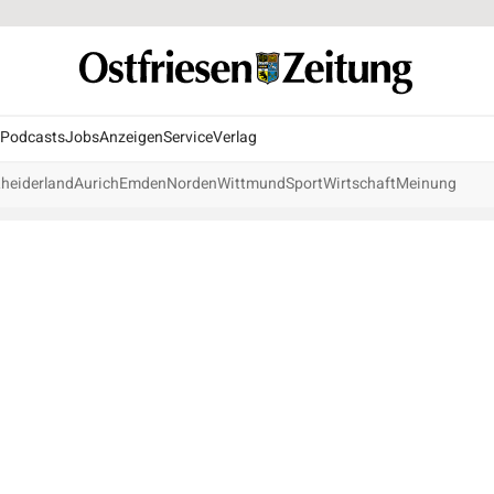
Podcasts
Jobs
Anzeigen
Service
Verlag
heiderland
Aurich
Emden
Norden
Wittmund
Sport
Wirtschaft
Meinung