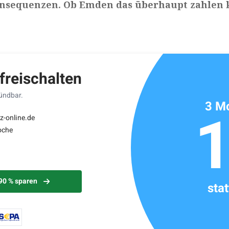
Konsequenzen. Ob Emden das überhaupt zahlen 
ikels: ca. 6 Minuten
 freischalten
kündbar.
3 Mo
z-online.de
oche
 90 % sparen
sta