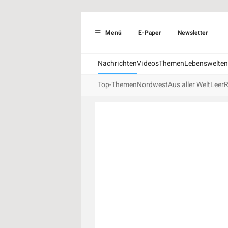
Menü
E-Paper
Newsletter
Nachrichten
Videos
Themen
Lebenswelten
Top-Themen
Nordwest
Aus aller Welt
Leer
R