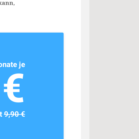
kann,
nate je
1€
tt
9,90 €