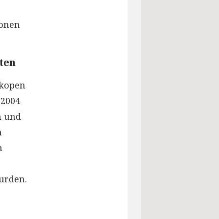
ionen
aten
skopen
 2004
n und
m
m
urden.