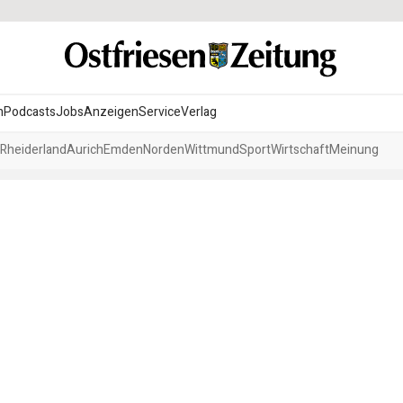
n
Podcasts
Jobs
Anzeigen
Service
Verlag
Rheiderland
Aurich
Emden
Norden
Wittmund
Sport
Wirtschaft
Meinung