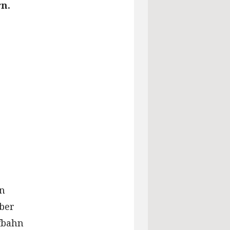
rn.
en
ber
fbahn