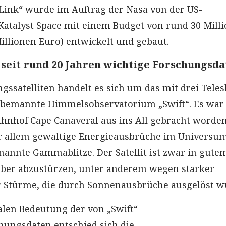
Link“ wurde im Auftrag der Nasa von der US-
atalyst Space mit einem Budget von rund 30 Mill
Millionen Euro) entwickelt und gebaut.
t seit rund 20 Jahren wichtige Forschungsd
gssatelliten handelt es sich um das mit drei Tele
unbemannte Himmelsobservatorium „Swift“. Es war
nhof Cape Canaveral aus ins All gebracht worde
or allem gewaltige Energieausbrüche im Universu
nannte Gammablitze. Der Satellit ist zwar in gute
aber abzustürzen, unter anderem wegen starker
 Stürme, die durch Sonnenausbrüche ausgelöst w
len Bedeutung der von „Swift“
chungsdaten entschied sich die