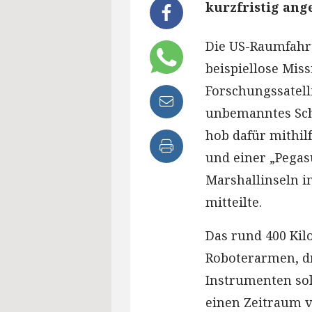
kurzfristig ang
Die US-Raumfahr
beispiellose Miss
Forschungssatelli
unbemanntes Sch
hob dafür mithil
und einer „Pegas
Marshallinseln i
mitteilte.
Das rund 400 Ki
Roboterarmen, d
Instrumenten sol
einen Zeitraum 