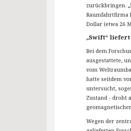
zurückbringen. „
Raumfahrtfirma K
Dollar (etwa 26 
„Swift“ liefer
Bei dem Forschun
ausgestattete, 
vom Weltraumbah
hatte seitdem v
untersucht, soge
Zustand - droht 
geomagnetischer
Wegen der zentra
gelieferten Fors