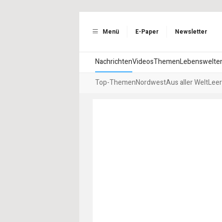
Menü
E-Paper
Newsletter
Nachrichten
Videos
Themen
Lebenswelte
Top-Themen
Nordwest
Aus aller Welt
Leer