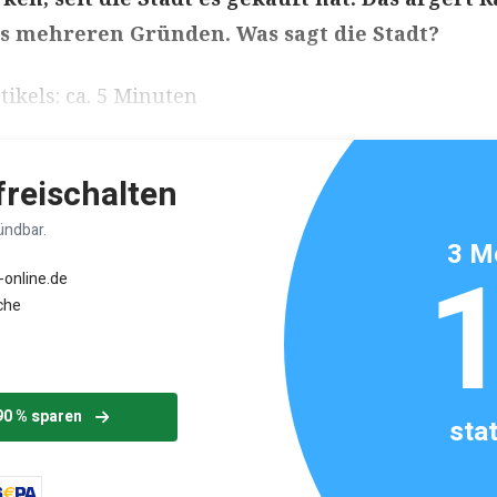
 mehreren Gründen. Was sagt die Stadt?
ikels: ca. 5 Minuten
 freischalten
ündbar.
3 M
-online.de
che
90 % sparen
sta