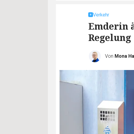
Verkehr
Emderin ä
Regelung
Von
Mona H