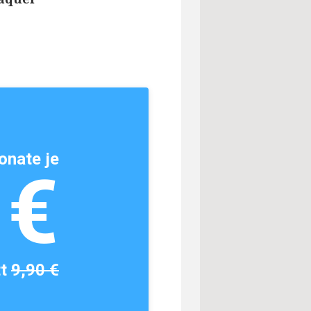
onate je
1€
tt
9,90 €