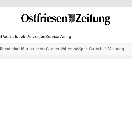
n
Podcasts
Jobs
Anzeigen
Service
Verlag
Rheiderland
Aurich
Emden
Norden
Wittmund
Sport
Wirtschaft
Meinung