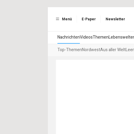
Menü
E-Paper
Newsletter
Nachrichten
Videos
Themen
Lebenswelte
Top-Themen
Nordwest
Aus aller Welt
Leer