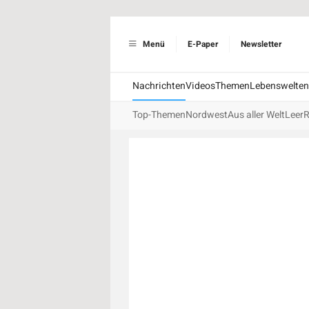
Menü
E-Paper
Newsletter
Nachrichten
Videos
Themen
Lebenswelten
Top-Themen
Nordwest
Aus aller Welt
Leer
R