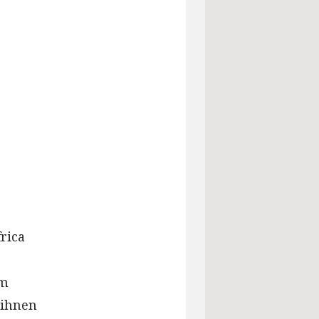
rica
im
 ihnen