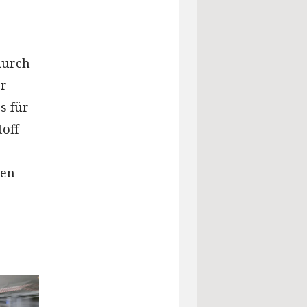
durch
er
s für
off
ren