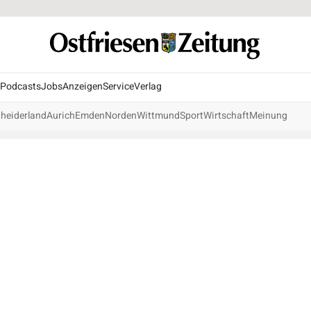
Podcasts
Jobs
Anzeigen
Service
Verlag
heiderland
Aurich
Emden
Norden
Wittmund
Sport
Wirtschaft
Meinung