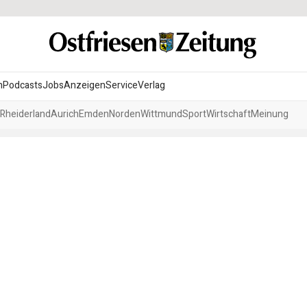
n
Podcasts
Jobs
Anzeigen
Service
Verlag
Rheiderland
Aurich
Emden
Norden
Wittmund
Sport
Wirtschaft
Meinung