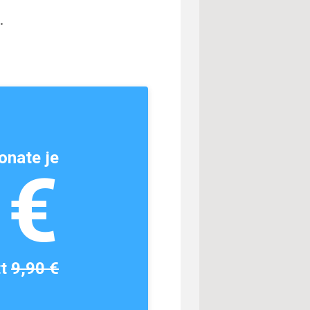
.
onate je
1€
tt
9,90 €