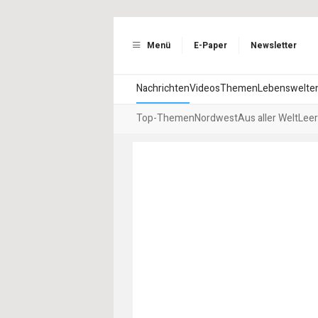
Menü
E-Paper
Newsletter
Nachrichten
Videos
Themen
Lebenswelte
Top-Themen
Nordwest
Aus aller Welt
Leer