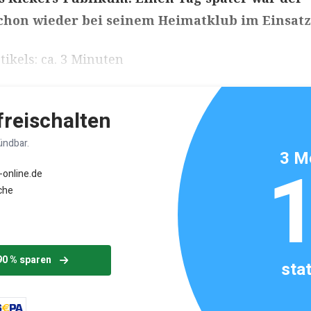
hon wieder bei seinem Heimatklub im Einsatz
ikels: ca. 3 Minuten
 freischalten
ündbar.
3 M
-online.de
che
90 % sparen
sta