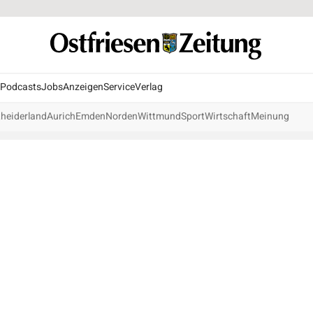
Podcasts
Jobs
Anzeigen
Service
Verlag
heiderland
Aurich
Emden
Norden
Wittmund
Sport
Wirtschaft
Meinung