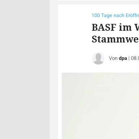
100 Tage nach Eröff
BASF im W
Stammwer
Von
dpa
|
08.