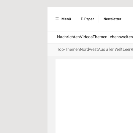
Menü
E-Paper
Newsletter
Nachrichten
Videos
Themen
Lebenswelten
Top-Themen
Nordwest
Aus aller Welt
Leer
R