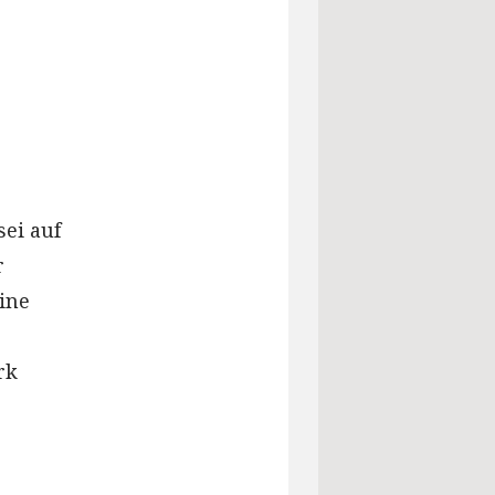
sei auf
r
ine
rk
“