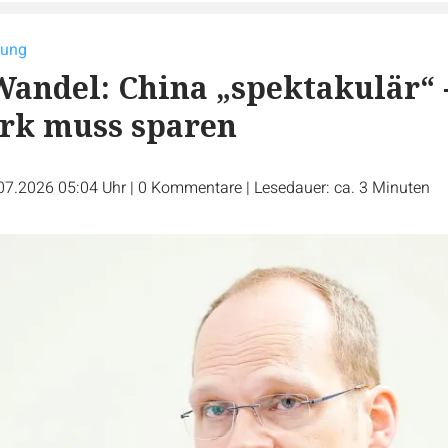
nung
andel: China „spektakulär“ 
k muss sparen
07.2026 05:04 Uhr
|
0
Kommentare
|
Lesedauer: ca. 3 Minuten