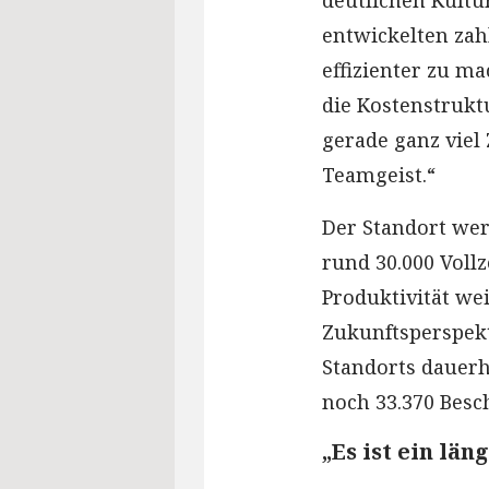
deutlichen Kultu
entwickelten zah
effizienter zu m
die Kostenstruktu
gerade ganz vie
Teamgeist.“
Der Standort wer
rund 30.000 Voll
Produktivität we
Zukunftsperspekt
Standorts dauerh
noch 33.370 Besch
„Es ist ein lä