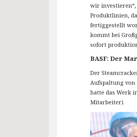
wir investieren“
Produktlinien, d
fertiggestellt w
kommt bei Großpr
sofort produktio
BASF: Der Mark
Der Steamcracker
Aufspaltung von 
hatte das Werk i
Mitarbeiter).