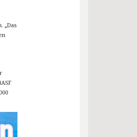
n. „Das
en
r
 BASF
000