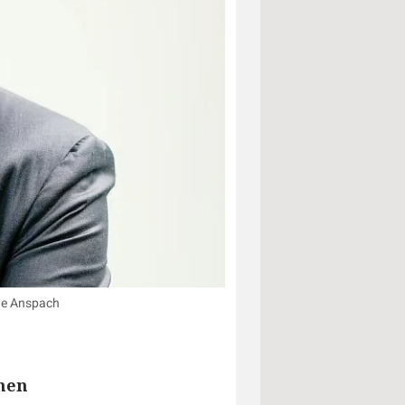
Uwe Anspach
nen