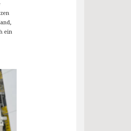
e
rzen
Hand,
h ein