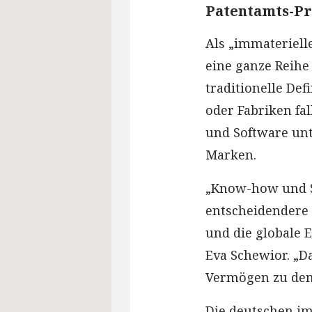
Patentamts-Pr
Als „immateriell
eine ganze Reihe 
traditionelle De
oder Fabriken fa
und Software un
Marken.
„Know-how und S
entscheidendere 
und die globale 
Eva Schewior. „D
Vermögen zu den 
Die deutschen im