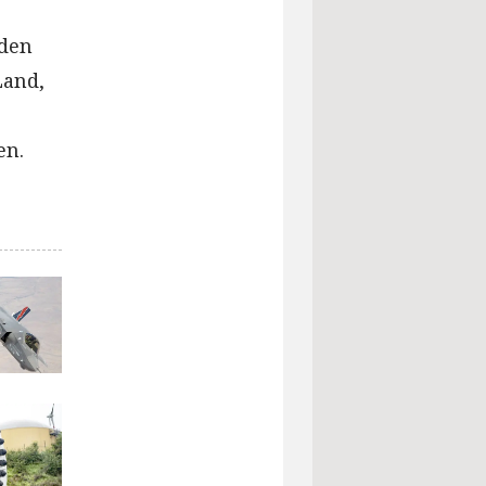
 den
Land,
e
en.