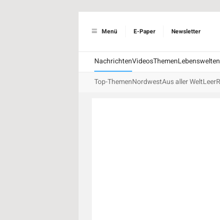
Menü
E-Paper
Newsletter
Nachrichten
Videos
Themen
Lebenswelten
Top-Themen
Nordwest
Aus aller Welt
Leer
R