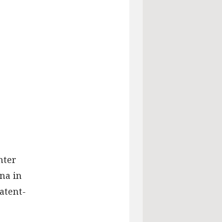
nter
na in
atent-