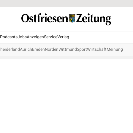
Podcasts
Jobs
Anzeigen
Service
Verlag
heiderland
Aurich
Emden
Norden
Wittmund
Sport
Wirtschaft
Meinung