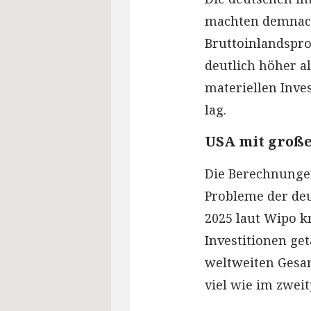
machten demnach
Bruttoinlandspr
deutlich höher al
materiellen Inves
lag.
USA mit große
Die Berechnungen
Probleme der deut
2025 laut Wipo k
Investitionen ge
weltweiten Gesa
viel wie im zweit